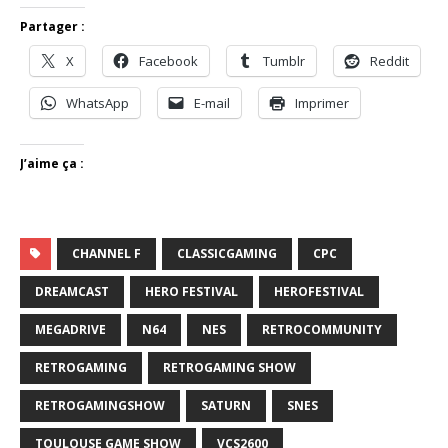
Partager :
X
Facebook
Tumblr
Reddit
WhatsApp
E-mail
Imprimer
J’aime ça :
CHANNEL F
CLASSICGAMING
CPC
DREAMCAST
HERO FESTIVAL
HEROFESTIVAL
MEGADRIVE
N64
NES
RETROCOMMUNITY
RETROGAMING
RETROGAMING SHOW
RETROGAMINGSHOW
SATURN
SNES
TOULOUSE GAME SHOW
VCS2600