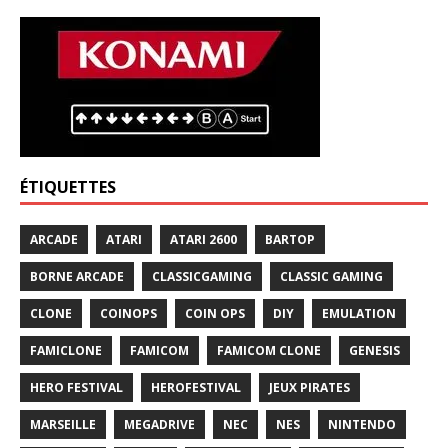
ÉTIQUETTES
ARCADE
ATARI
ATARI 2600
BARTOP
BORNE ARCADE
CLASSICGAMING
CLASSIC GAMING
CLONE
COINOPS
COIN OPS
DIY
EMULATION
FAMICLONE
FAMICOM
FAMICOM CLONE
GENESIS
HERO FESTIVAL
HEROFESTIVAL
JEUX PIRATES
MARSEILLE
MEGADRIVE
NEC
NES
NINTENDO