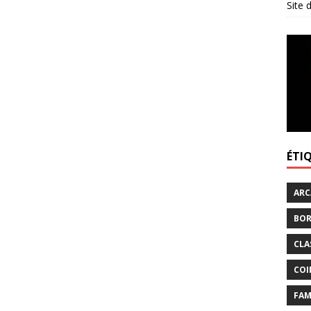
Site
ÉTI
ARC
BOR
CLA
COI
FAM