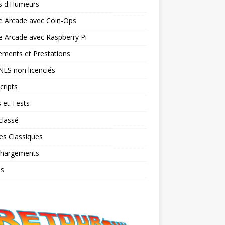
ts d'Humeurs
e Arcade avec Coin-Ops
 Arcade avec Raspberry Pi
ments et Prestations
NES non licenciés
cripts
 et Tests
classé
es Classiques
chargements
os