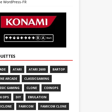
 de WordPress-FR
QUETTES
ADE
ATARI
ATARI 2600
BARTOP
NE ARCADE
CLASSICGAMING
SSIC GAMING
CLONE
COINOPS
N OPS
DIY
EMULATION
ICLONE
FAMICOM
FAMICOM CLONE