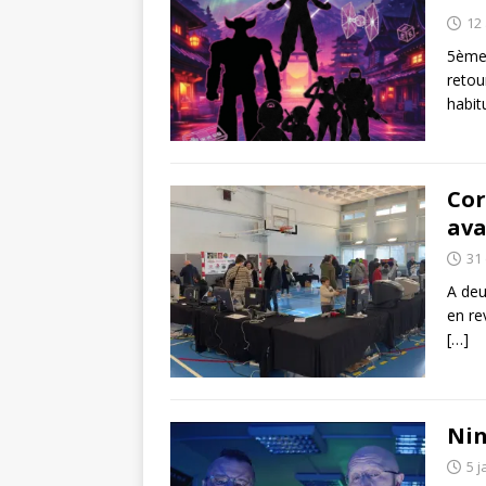
12 
5ème 
retou
habit
Cor
ava
31
A deu
en re
[…]
Nin
5 j