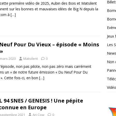
Bille
cette première vidéo de 2025, Aubin des Bois et Matsilent
nnent sur les bonnes et mauvaises idées de Big N depuis la
Born
com à
[…]
Borne
Evène
Jeux 
Neuf Pour Du Vieux – épisode « Moins
Les S
»
News
 mars 2023
Matsilent
0
Non 
 l’épisode, non pas pilote, non pas zéro mais carrément
Pann
ns un » de notre future émission « Du Neuf Pour Du
 ». Cette fois-ci, en bon
[…]
Télé
Vidé
 94 SNES / GENESIS ! Une pépite
onnue en Europe
 septembre 2021
Ari Cow
0