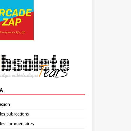
A
exion
des publications
 des commentaires