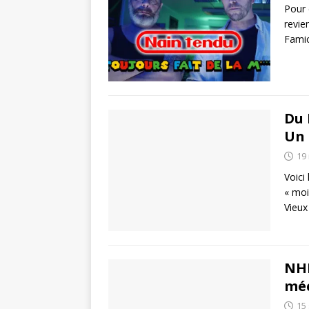
Pour 
revie
Fami
Du 
Un 
19
Voici
« moi
Vieux
NHL
méc
15