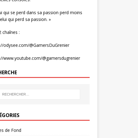
ui qui se perd dans sa passion perd moins
elui qui perd sa passion. »
 chaînes :
s://odysee.com/@GamersDuGrenier
s://www.youtube.com/@gamersdugrenier
HERCHE
ÉGORIES
les de Fond