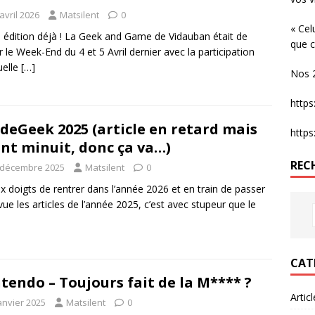
avril 2026
Matsilent
0
« Cel
édition déjà ! La Geek and Game de Vidauban était de
que c
r le Week-End du 4 et 5 Avril dernier avec la participation
uelle
[…]
Nos 2
http
deGeek 2025 (article en retard mais
http
nt minuit, donc ça va…)
REC
 décembre 2025
Matsilent
0
x doigts de rentrer dans l’année 2026 et en train de passer
vue les articles de l’année 2025, c’est avec stupeur que le
CAT
tendo – Toujours fait de la M**** ?
Artic
anvier 2025
Matsilent
0