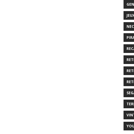
GEN
JEU
NEC
PIR
REC
RET
RET
RET
SEG
TER
VIN
YO