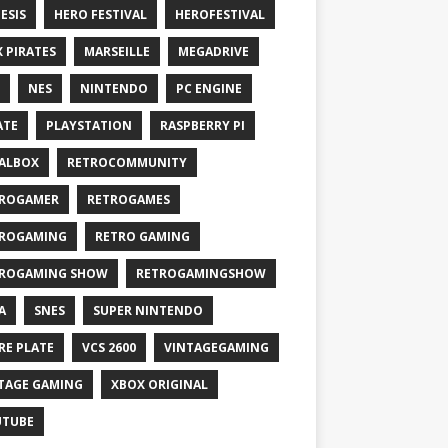
ESIS
HERO FESTIVAL
HEROFESTIVAL
X PIRATES
MARSEILLE
MEGADRIVE
NES
NINTENDO
PC ENGINE
ATE
PLAYSTATION
RASPBERRY PI
ALBOX
RETROCOMMUNITY
ROGAMER
RETROGAMES
ROGAMING
RETRO GAMING
ROGAMING SHOW
RETROGAMINGSHOW
A
SNES
SUPER NINTENDO
RE PLATE
VCS 2600
VINTAGEGAMING
TAGE GAMING
XBOX ORIGINAL
UTUBE