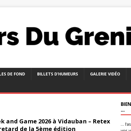
LES DE FOND
BILLETS D’HUMEURS
GALERIE VIDÉO
BIE
…
k and Game 2026 à Vidauban – Retex
… l’a
retard de la 5ème édition
vos v