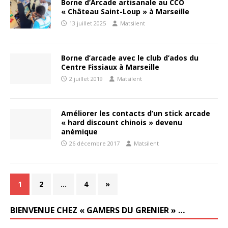
Borne d’Arcade artisanale au CCO
« Château Saint-Loup » à Marseille
13 juillet 2025
Matsilent
Borne d’arcade avec le club d’ados du
Centre Fissiaux à Marseille
2 juillet 2019
Matsilent
Améliorer les contacts d’un stick arcade
« hard discount chinois » devenu
anémique
26 décembre 2017
Matsilent
1
2
…
4
»
BIENVENUE CHEZ « GAMERS DU GRENIER » …