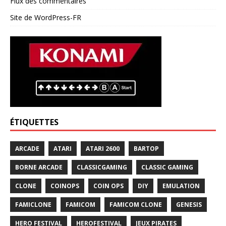
Flux des commentaires
Site de WordPress-FR
ÉTIQUETTES
ARCADE
ATARI
ATARI 2600
BARTOP
BORNE ARCADE
CLASSICGAMING
CLASSIC GAMING
CLONE
COINOPS
COIN OPS
DIY
EMULATION
FAMICLONE
FAMICOM
FAMICOM CLONE
GENESIS
HERO FESTIVAL
HEROFESTIVAL
JEUX PIRATES