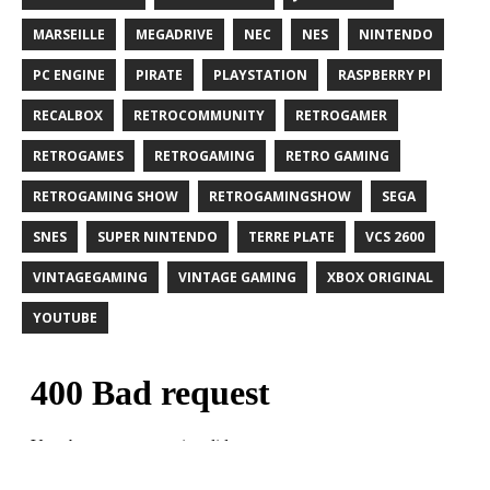
MARSEILLE
MEGADRIVE
NEC
NES
NINTENDO
PC ENGINE
PIRATE
PLAYSTATION
RASPBERRY PI
RECALBOX
RETROCOMMUNITY
RETROGAMER
RETROGAMES
RETROGAMING
RETRO GAMING
RETROGAMING SHOW
RETROGAMINGSHOW
SEGA
SNES
SUPER NINTENDO
TERRE PLATE
VCS 2600
VINTAGEGAMING
VINTAGE GAMING
XBOX ORIGINAL
YOUTUBE