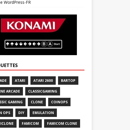
 de WordPress-FR
QUETTES
ADE
ATARI
ATARI 2600
BARTOP
NE ARCADE
CLASSICGAMING
SSIC GAMING
CLONE
COINOPS
N OPS
DIY
EMULATION
ICLONE
FAMICOM
FAMICOM CLONE