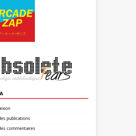
A
exion
des publications
 des commentaires