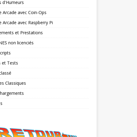
ts d'Humeurs
e Arcade avec Coin-Ops
 Arcade avec Raspberry Pi
ments et Prestations
NES non licenciés
cripts
 et Tests
classé
es Classiques
chargements
os