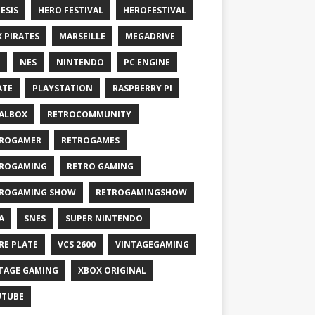
ESIS
HERO FESTIVAL
HEROFESTIVAL
X PIRATES
MARSEILLE
MEGADRIVE
NES
NINTENDO
PC ENGINE
ATE
PLAYSTATION
RASPBERRY PI
ALBOX
RETROCOMMUNITY
ROGAMER
RETROGAMES
ROGAMING
RETRO GAMING
ROGAMING SHOW
RETROGAMINGSHOW
A
SNES
SUPER NINTENDO
RE PLATE
VCS 2600
VINTAGEGAMING
TAGE GAMING
XBOX ORIGINAL
UTUBE