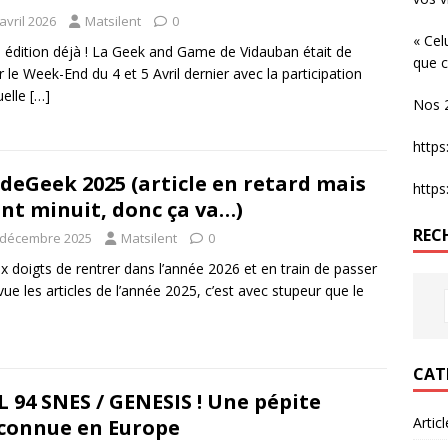
avril 2026
Matsilent
0
« Cel
édition déjà ! La Geek and Game de Vidauban était de
que c
r le Week-End du 4 et 5 Avril dernier avec la participation
uelle
[…]
Nos 2
http
deGeek 2025 (article en retard mais
http
nt minuit, donc ça va…)
REC
 décembre 2025
Matsilent
0
x doigts de rentrer dans l’année 2026 et en train de passer
vue les articles de l’année 2025, c’est avec stupeur que le
CAT
 94 SNES / GENESIS ! Une pépite
Artic
onnue en Europe