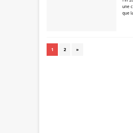
une c
que l
1
2
»