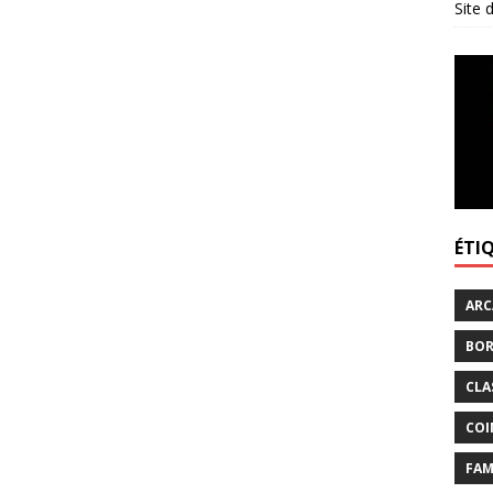
Site
ÉTI
ARC
BOR
CLA
COI
FAM