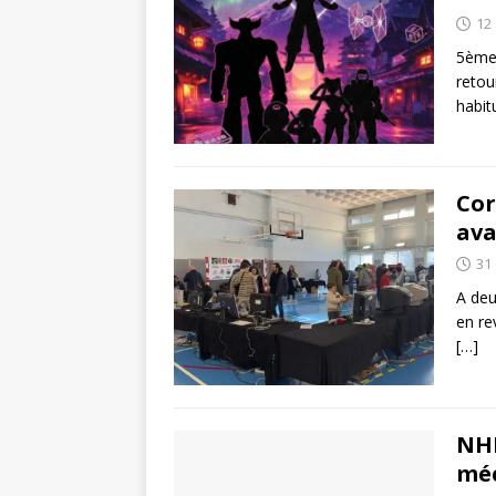
12 
5ème 
retou
habit
Cor
ava
31
A deu
en re
[…]
NHL
méc