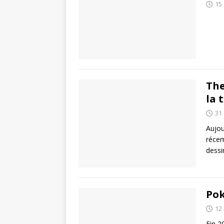
15
The
la 
31
Aujou
récem
dess
Pok
12
Fin 2