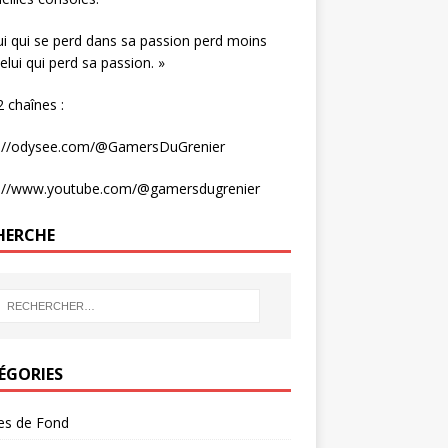
ui qui se perd dans sa passion perd moins
elui qui perd sa passion. »
 chaînes :
s://odysee.com/@GamersDuGrenier
s://www.youtube.com/@gamersdugrenier
HERCHE
ÉGORIES
les de Fond