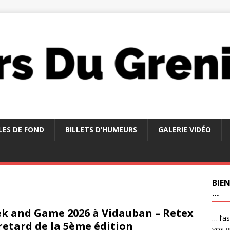
LES DE FOND
BILLETS D’HUMEURS
GALERIE VIDÉO
BIE
…
k and Game 2026 à Vidauban – Retex
… l’a
retard de la 5ème édition
vos v