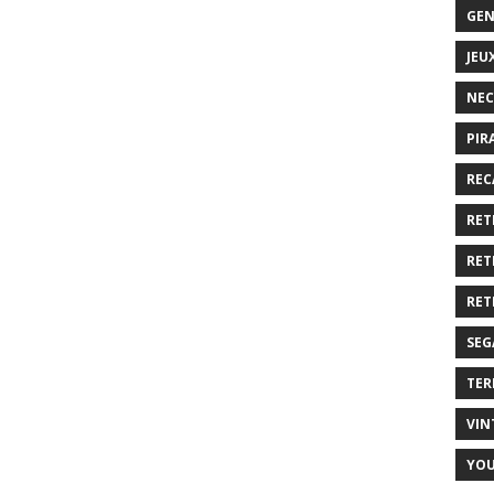
GEN
JEU
NEC
PIR
REC
RET
RET
RET
SEG
TER
VIN
YO