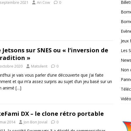
Bille
 septembre 2021
Ari Cow
0
Born
Borne
Evène
Jeux 
 Jetsons sur SNES ou « l’inversion de
Les S
tradition »
News
 octobre 2020
Matsilent
0
Non 
rd’hui je vais vous parler d’une découverte que j’ai faite
Pann
ment et qui m’a assez surpris au sujet d’un jeu basé sur un
in animé
[…]
Télé
Vidé
eFami DX – le clone rétro portable
 mai 2014
Jon Bon Jovial
0
011, la société Swapmagic 3 a décidé de commercialiser