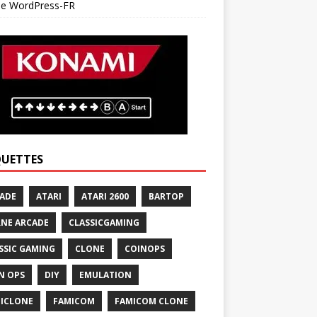
 de WordPress-FR
QUETTES
ADE
ATARI
ATARI 2600
BARTOP
NE ARCADE
CLASSICGAMING
SSIC GAMING
CLONE
COINOPS
N OPS
DIY
EMULATION
ICLONE
FAMICOM
FAMICOM CLONE