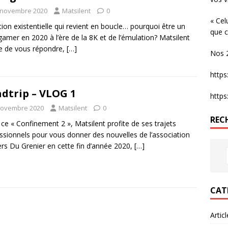
 novembre 2020
Matsilent
0
« Cel
ion existentielle qui revient en boucle… pourquoi être un
que c
gamer en 2020 à l’ère de la 8K et de l’émulation? Matsilent
e de vous répondre,
[…]
Nos 2
http
dtrip – VLOG 1
http
novembre 2020
Matsilent
0
REC
ce « Confinement 2 », Matsilent profite de ses trajets
ssionnels pour vous donner des nouvelles de l’association
s Du Grenier en cette fin d’année 2020,
[…]
CAT
Artic