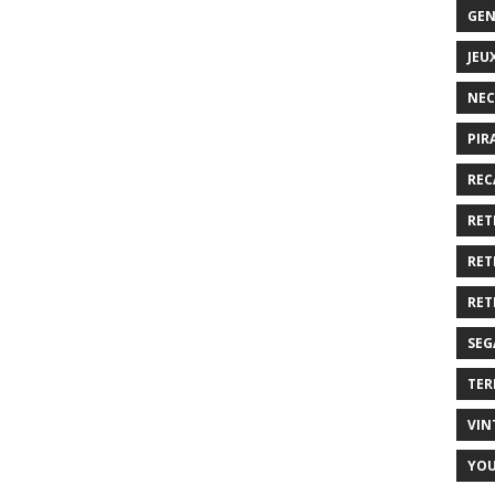
GEN
JEU
NEC
PIR
REC
RET
RET
RET
SEG
TER
VIN
YO