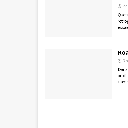
22
Quest
retro
essai
Roa
9 
Dans 
profe
Gamer