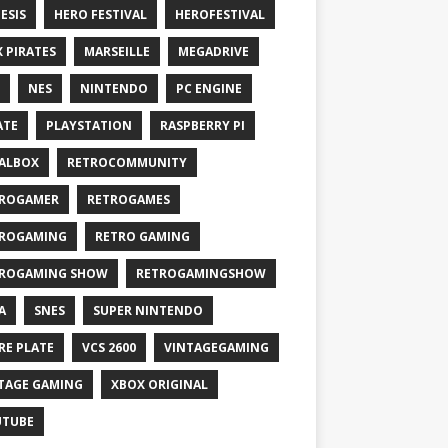
ESIS
HERO FESTIVAL
HEROFESTIVAL
X PIRATES
MARSEILLE
MEGADRIVE
NES
NINTENDO
PC ENGINE
ATE
PLAYSTATION
RASPBERRY PI
ALBOX
RETROCOMMUNITY
ROGAMER
RETROGAMES
ROGAMING
RETRO GAMING
ROGAMING SHOW
RETROGAMINGSHOW
A
SNES
SUPER NINTENDO
RE PLATE
VCS 2600
VINTAGEGAMING
TAGE GAMING
XBOX ORIGINAL
UTUBE