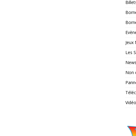
Bille
Born
Borne
Evène
Jeux 
Les S
News
Non 
Pann
Télé
Vidé