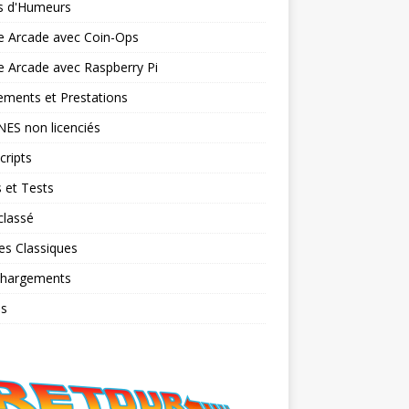
ts d'Humeurs
e Arcade avec Coin-Ops
 Arcade avec Raspberry Pi
ments et Prestations
NES non licenciés
cripts
 et Tests
classé
es Classiques
chargements
os