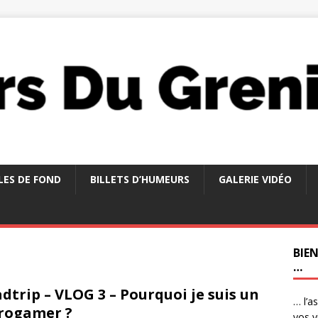
LES DE FOND
BILLETS D’HUMEURS
GALERIE VIDÉO
BIE
…
dtrip – VLOG 3 – Pourquoi je suis un
… l’a
rogamer ?
vos v