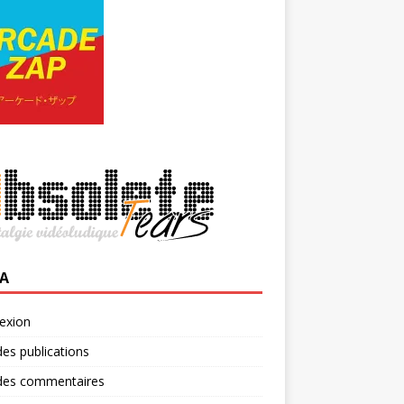
A
exion
des publications
 des commentaires