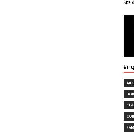
Site
ÉTI
ARC
BOR
CLA
COI
FAM