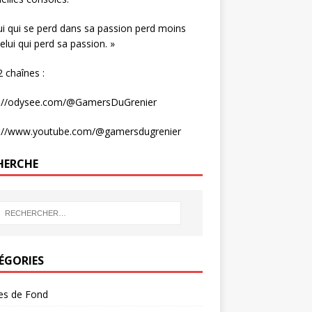
ui qui se perd dans sa passion perd moins
elui qui perd sa passion. »
 chaînes :
s://odysee.com/@GamersDuGrenier
s://www.youtube.com/@gamersdugrenier
HERCHE
ÉGORIES
les de Fond