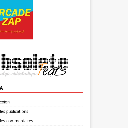
A
exion
des publications
 des commentaires