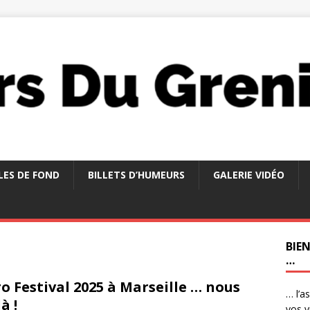
LES DE FOND
BILLETS D’HUMEURS
GALERIE VIDÉO
BIE
…
o Festival 2025 à Marseille … nous
… l’a
à !
vos v