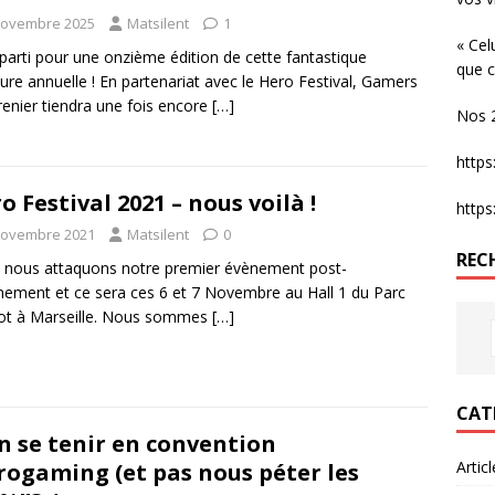
novembre 2025
Matsilent
1
« Cel
 parti pour une onzième édition de cette fantastique
que c
ure annuelle ! En partenariat avec le Hero Festival, Gamers
enier tiendra une fois encore
[…]
Nos 2
http
o Festival 2021 – nous voilà !
http
novembre 2021
Matsilent
0
REC
, nous attaquons notre premier évènement post-
nement et ce sera ces 6 et 7 Novembre au Hall 1 du Parc
ot à Marseille. Nous sommes
[…]
CAT
n se tenir en convention
Artic
rogaming (et pas nous péter les