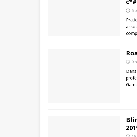
c*#
6 
Prati
assoc
compo
Roa
9 
Dans 
profe
Gamer
Bli
201
16