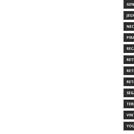
GEN
JEU
NEC
PIR
REC
RET
RET
RET
SEG
TER
VIN
YO