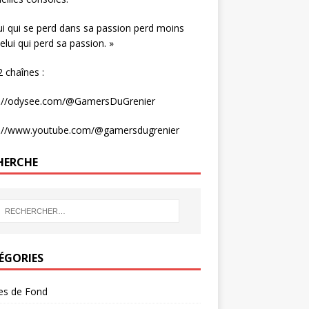
ui qui se perd dans sa passion perd moins
elui qui perd sa passion. »
 chaînes :
s://odysee.com/@GamersDuGrenier
s://www.youtube.com/@gamersdugrenier
HERCHE
ÉGORIES
les de Fond