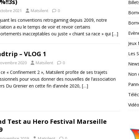
%!!3s)
Bille
octobre 2021
Matsilent
0
Born
quant les conventions retrogaming depuis 2009, notre
Borne
iation a eu le temps de voir et revoir certains
Evène
rtements inacceptables ou juste « chiant sa race » qui
[…]
Jeux 
dtrip – VLOG 1
Les S
novembre 2020
Matsilent
0
News
ce « Confinement 2 », Matsilent profite de ses trajets
Non 
ssionnels pour vous donner des nouvelles de l’association
Pann
s Du Grenier en cette fin d’année 2020,
[…]
Télé
Vidé
nd Test au Hero Festival Marseille
9
 novembre 2019
Matsilent
0