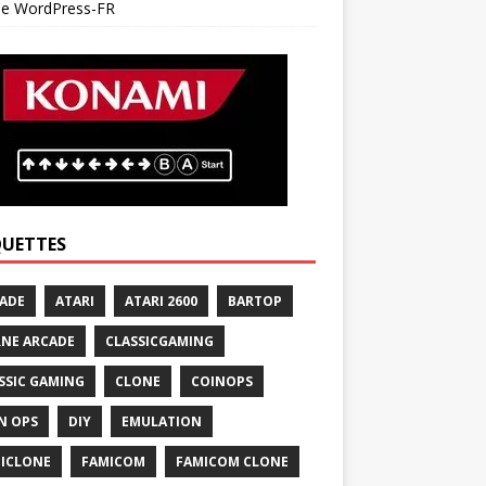
 de WordPress-FR
QUETTES
ADE
ATARI
ATARI 2600
BARTOP
NE ARCADE
CLASSICGAMING
SSIC GAMING
CLONE
COINOPS
N OPS
DIY
EMULATION
ICLONE
FAMICOM
FAMICOM CLONE