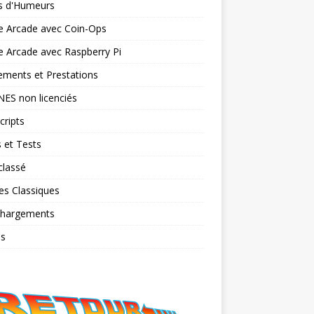
ts d'Humeurs
e Arcade avec Coin-Ops
 Arcade avec Raspberry Pi
ments et Prestations
NES non licenciés
cripts
 et Tests
classé
es Classiques
chargements
os