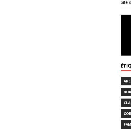
Site
ÉTI
ARC
BOR
CLA
COI
FAM