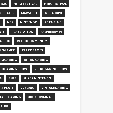
ESIS
HERO FESTIVAL
HEROFESTIVAL
X PIRATES
MARSEILLE
MEGADRIVE
NES
NINTENDO
PC ENGINE
ATE
PLAYSTATION
RASPBERRY PI
ALBOX
RETROCOMMUNITY
ROGAMER
RETROGAMES
ROGAMING
RETRO GAMING
ROGAMING SHOW
RETROGAMINGSHOW
A
SNES
SUPER NINTENDO
RE PLATE
VCS 2600
VINTAGEGAMING
TAGE GAMING
XBOX ORIGINAL
UTUBE