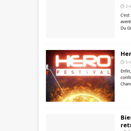
2 
C’est
avent
Du Gr
Her
5 
Enfin
confi
Chan
Bie
ret