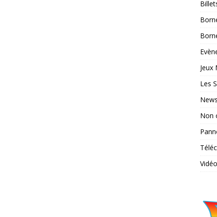
Bille
Born
Borne
Evène
Jeux 
Les S
News
Non 
Pann
Télé
Vidé