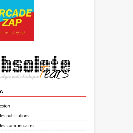
A
exion
des publications
 des commentaires