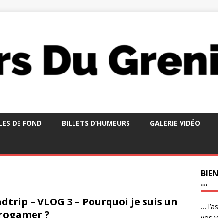
LES DE FOND
BILLETS D’HUMEURS
GALERIE VIDÉO
BIE
…
dtrip – VLOG 3 – Pourquoi je suis un
… l’a
rogamer ?
vos v