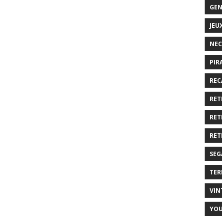
GEN
JEU
NEC
PIR
REC
RET
RET
RET
SEG
TER
VIN
YO