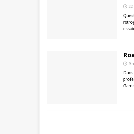
22
Quest
retro
essai
Roa
9 
Dans 
profe
Gamer