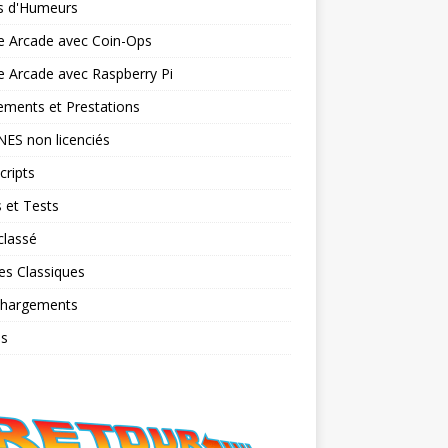
ts d'Humeurs
e Arcade avec Coin-Ops
 Arcade avec Raspberry Pi
ments et Prestations
NES non licenciés
cripts
 et Tests
classé
es Classiques
chargements
os