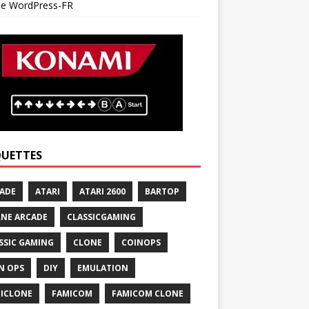
 de WordPress-FR
QUETTES
ADE
ATARI
ATARI 2600
BARTOP
NE ARCADE
CLASSICGAMING
SSIC GAMING
CLONE
COINOPS
N OPS
DIY
EMULATION
ICLONE
FAMICOM
FAMICOM CLONE