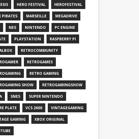
ESIS
HERO FESTIVAL
HEROFESTIVAL
X PIRATES
MARSEILLE
MEGADRIVE
NES
NINTENDO
PC ENGINE
ATE
PLAYSTATION
RASPBERRY PI
ALBOX
RETROCOMMUNITY
ROGAMER
RETROGAMES
ROGAMING
RETRO GAMING
ROGAMING SHOW
RETROGAMINGSHOW
A
SNES
SUPER NINTENDO
RE PLATE
VCS 2600
VINTAGEGAMING
TAGE GAMING
XBOX ORIGINAL
UTUBE