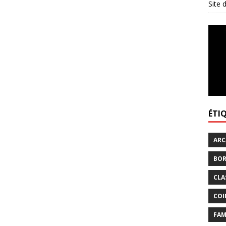
Site
ÉTI
ARC
BOR
CLA
COI
FAM