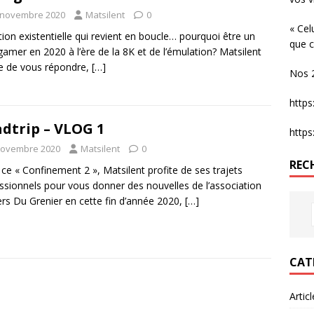
 novembre 2020
Matsilent
0
« Cel
ion existentielle qui revient en boucle… pourquoi être un
que c
gamer en 2020 à l’ère de la 8K et de l’émulation? Matsilent
e de vous répondre,
[…]
Nos 2
http
dtrip – VLOG 1
http
novembre 2020
Matsilent
0
REC
ce « Confinement 2 », Matsilent profite de ses trajets
ssionnels pour vous donner des nouvelles de l’association
s Du Grenier en cette fin d’année 2020,
[…]
CAT
Artic