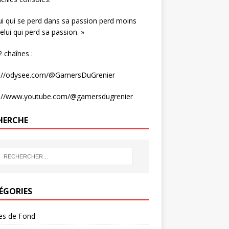
ui qui se perd dans sa passion perd moins
elui qui perd sa passion. »
 chaînes :
s://odysee.com/@GamersDuGrenier
s://www.youtube.com/@gamersdugrenier
HERCHE
ÉGORIES
les de Fond