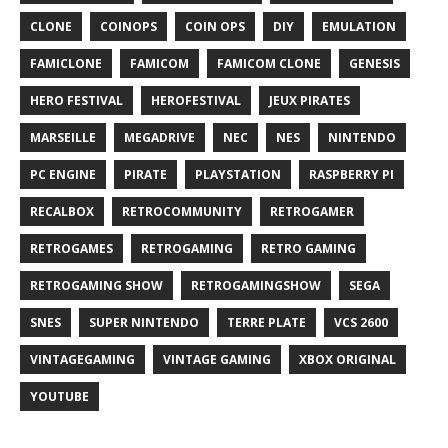
CLONE
COINOPS
COIN OPS
DIY
EMULATION
FAMICLONE
FAMICOM
FAMICOM CLONE
GENESIS
HERO FESTIVAL
HEROFESTIVAL
JEUX PIRATES
MARSEILLE
MEGADRIVE
NEC
NES
NINTENDO
PC ENGINE
PIRATE
PLAYSTATION
RASPBERRY PI
RECALBOX
RETROCOMMUNITY
RETROGAMER
RETROGAMES
RETROGAMING
RETRO GAMING
RETROGAMING SHOW
RETROGAMINGSHOW
SEGA
SNES
SUPER NINTENDO
TERRE PLATE
VCS 2600
VINTAGEGAMING
VINTAGE GAMING
XBOX ORIGINAL
YOUTUBE