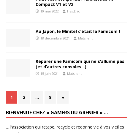
Compact V1 et V2
10 mai 2022
HystEric
Au Japon, le Minitel c’était la Famicom !
18 décembre 2021
Matsilent
Réparer une Famicom qui ne s’allume pas
(et d’autres consoles…)
15 juin 2021
Matsilent
1
2
…
8
»
BIENVENUE CHEZ « GAMERS DU GRENIER » …
… l’association qui retape, recycle et redonne vie à vos vieilles