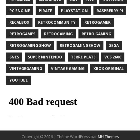
PC ENGINE
PIRATE
PLAYSTATION
RASPBERRY PI
RECALBOX
RETROCOMMUNITY
RETROGAMER
RETROGAMES
RETROGAMING
RETRO GAMING
RETROGAMING SHOW
RETROGAMINGSHOW
SEGA
SNES
SUPER NINTENDO
TERRE PLATE
VCS 2600
VINTAGEGAMING
VINTAGE GAMING
XBOX ORIGINAL
YOUTUBE
Copyright © 2026 | Thème WordPress par
MH Themes