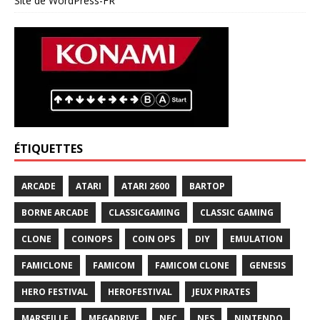
Site de WordPress-FR
ÉTIQUETTES
ARCADE
ATARI
ATARI 2600
BARTOP
BORNE ARCADE
CLASSICGAMING
CLASSIC GAMING
CLONE
COINOPS
COIN OPS
DIY
EMULATION
FAMICLONE
FAMICOM
FAMICOM CLONE
GENESIS
HERO FESTIVAL
HEROFESTIVAL
JEUX PIRATES
MARSEILLE
MEGADRIVE
NEC
NES
NINTENDO