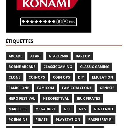
ÉTIQUETTES
ARCADE
ATARI
ATARI 2600
BARTOP
BORNE ARCADE
CLASSICGAMING
CLASSIC GAMING
CLONE
COINOPS
COIN OPS
DIY
EMULATION
FAMICLONE
FAMICOM
FAMICOM CLONE
GENESIS
HERO FESTIVAL
HEROFESTIVAL
JEUX PIRATES
MARSEILLE
MEGADRIVE
NEC
NES
NINTENDO
PC ENGINE
PIRATE
PLAYSTATION
RASPBERRY PI