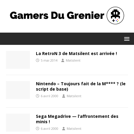
La RetroN 3 de Matsilent est arrivée !
5 mai 2014
Matsilent
Nintendo – Toujours fait de la M**** ? (le
script de base)
6 avril 2000
Matsilent
Sega Megadrive — l’affrontement des
minis !
6 avril 2000
Matsilent