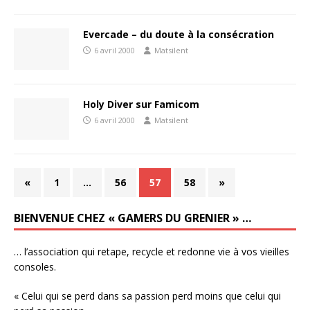
Evercade – du doute à la consécration
6 avril 2000
Matsilent
Holy Diver sur Famicom
6 avril 2000
Matsilent
«
1
…
56
57
58
»
BIENVENUE CHEZ « GAMERS DU GRENIER » …
… l’association qui retape, recycle et redonne vie à vos vieilles
consoles.
« Celui qui se perd dans sa passion perd moins que celui qui