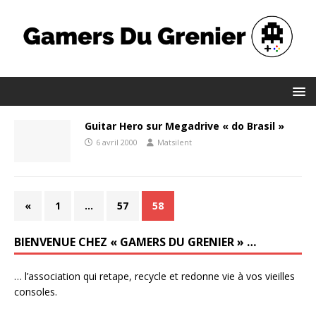
Guitar Hero sur Megadrive « do Brasil »
6 avril 2000
Matsilent
«
1
…
57
58
BIENVENUE CHEZ « GAMERS DU GRENIER » …
… l’association qui retape, recycle et redonne vie à vos vieilles
consoles.