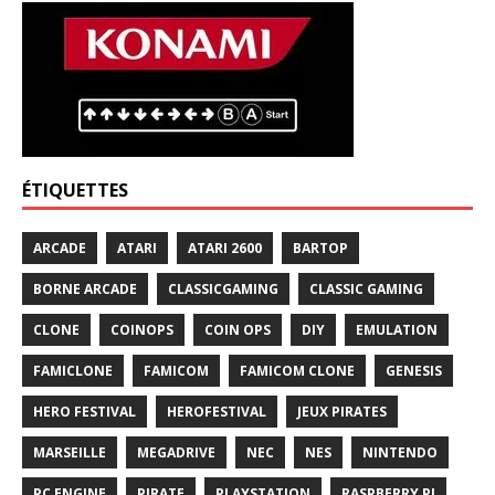
ÉTIQUETTES
ARCADE
ATARI
ATARI 2600
BARTOP
BORNE ARCADE
CLASSICGAMING
CLASSIC GAMING
CLONE
COINOPS
COIN OPS
DIY
EMULATION
FAMICLONE
FAMICOM
FAMICOM CLONE
GENESIS
HERO FESTIVAL
HEROFESTIVAL
JEUX PIRATES
MARSEILLE
MEGADRIVE
NEC
NES
NINTENDO
PC ENGINE
PIRATE
PLAYSTATION
RASPBERRY PI