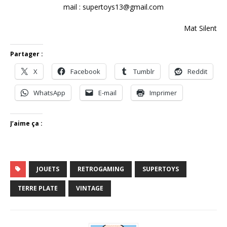
mail : supertoys13@gmail.com
Mat Silent
Partager :
X
Facebook
Tumblr
Reddit
WhatsApp
E-mail
Imprimer
J’aime ça :
JOUETS
RETROGAMING
SUPERTOYS
TERRE PLATE
VINTAGE