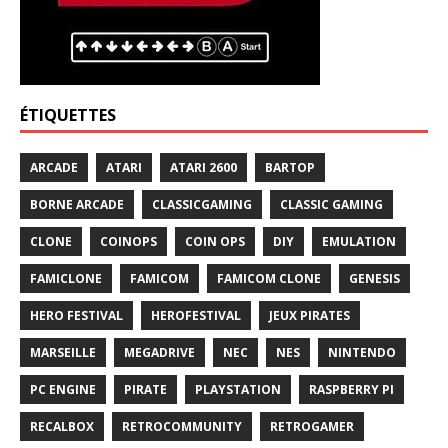
ÉTIQUETTES
ARCADE
ATARI
ATARI 2600
BARTOP
BORNE ARCADE
CLASSICGAMING
CLASSIC GAMING
CLONE
COINOPS
COIN OPS
DIY
EMULATION
FAMICLONE
FAMICOM
FAMICOM CLONE
GENESIS
HERO FESTIVAL
HEROFESTIVAL
JEUX PIRATES
MARSEILLE
MEGADRIVE
NEC
NES
NINTENDO
PC ENGINE
PIRATE
PLAYSTATION
RASPBERRY PI
RECALBOX
RETROCOMMUNITY
RETROGAMER