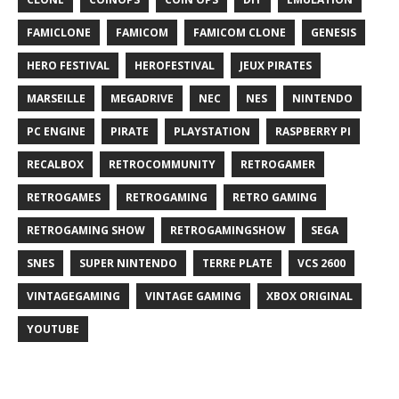
FAMICLONE
FAMICOM
FAMICOM CLONE
GENESIS
HERO FESTIVAL
HEROFESTIVAL
JEUX PIRATES
MARSEILLE
MEGADRIVE
NEC
NES
NINTENDO
PC ENGINE
PIRATE
PLAYSTATION
RASPBERRY PI
RECALBOX
RETROCOMMUNITY
RETROGAMER
RETROGAMES
RETROGAMING
RETRO GAMING
RETROGAMING SHOW
RETROGAMINGSHOW
SEGA
SNES
SUPER NINTENDO
TERRE PLATE
VCS 2600
VINTAGEGAMING
VINTAGE GAMING
XBOX ORIGINAL
YOUTUBE