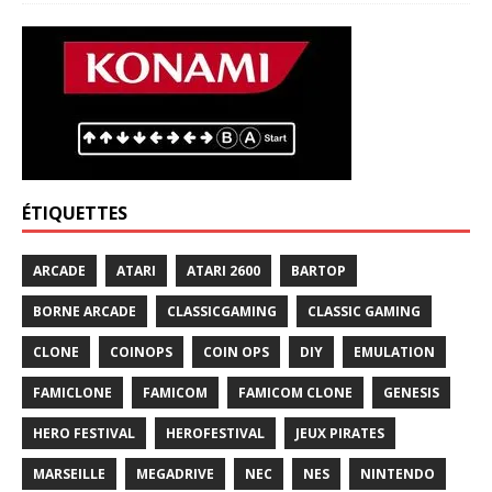
ÉTIQUETTES
ARCADE
ATARI
ATARI 2600
BARTOP
BORNE ARCADE
CLASSICGAMING
CLASSIC GAMING
CLONE
COINOPS
COIN OPS
DIY
EMULATION
FAMICLONE
FAMICOM
FAMICOM CLONE
GENESIS
HERO FESTIVAL
HEROFESTIVAL
JEUX PIRATES
MARSEILLE
MEGADRIVE
NEC
NES
NINTENDO