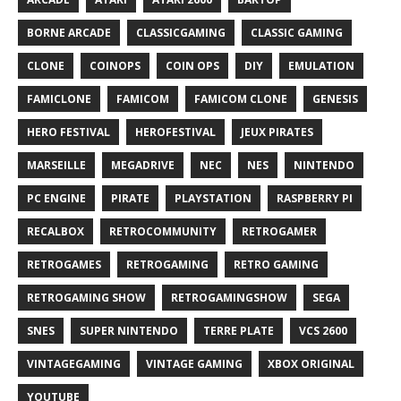
BORNE ARCADE
CLASSICGAMING
CLASSIC GAMING
CLONE
COINOPS
COIN OPS
DIY
EMULATION
FAMICLONE
FAMICOM
FAMICOM CLONE
GENESIS
HERO FESTIVAL
HEROFESTIVAL
JEUX PIRATES
MARSEILLE
MEGADRIVE
NEC
NES
NINTENDO
PC ENGINE
PIRATE
PLAYSTATION
RASPBERRY PI
RECALBOX
RETROCOMMUNITY
RETROGAMER
RETROGAMES
RETROGAMING
RETRO GAMING
RETROGAMING SHOW
RETROGAMINGSHOW
SEGA
SNES
SUPER NINTENDO
TERRE PLATE
VCS 2600
VINTAGEGAMING
VINTAGE GAMING
XBOX ORIGINAL
YOUTUBE