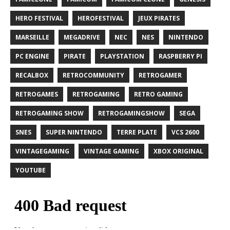
HERO FESTIVAL
HEROFESTIVAL
JEUX PIRATES
MARSEILLE
MEGADRIVE
NEC
NES
NINTENDO
PC ENGINE
PIRATE
PLAYSTATION
RASPBERRY PI
RECALBOX
RETROCOMMUNITY
RETROGAMER
RETROGAMES
RETROGAMING
RETRO GAMING
RETROGAMING SHOW
RETROGAMINGSHOW
SEGA
SNES
SUPER NINTENDO
TERRE PLATE
VCS 2600
VINTAGEGAMING
VINTAGE GAMING
XBOX ORIGINAL
YOUTUBE