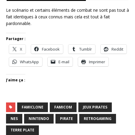
Le scénario et certains éléments de combat ne sont pas tout à
fait identiques à ceux connus mais cela est tout à fait
pardonnable.
Partager :
X
Facebook
Tumblr
Reddit
WhatsApp
E-mail
Imprimer
J’aime ça :
FAMICLONE
FAMICOM
JEUX PIRATES
NES
NINTENDO
PIRATE
RETROGAMING
TERRE PLATE