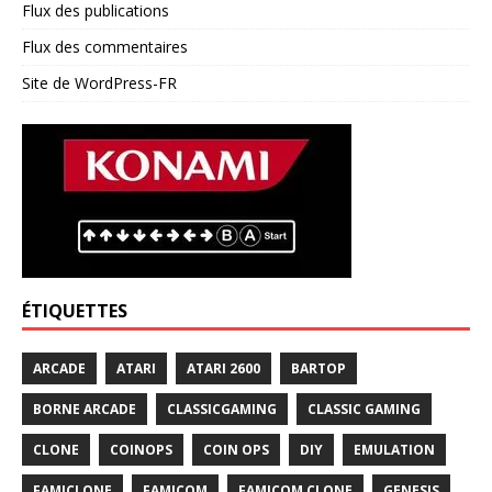
Flux des publications
Flux des commentaires
Site de WordPress-FR
ÉTIQUETTES
ARCADE
ATARI
ATARI 2600
BARTOP
BORNE ARCADE
CLASSICGAMING
CLASSIC GAMING
CLONE
COINOPS
COIN OPS
DIY
EMULATION
FAMICLONE
FAMICOM
FAMICOM CLONE
GENESIS