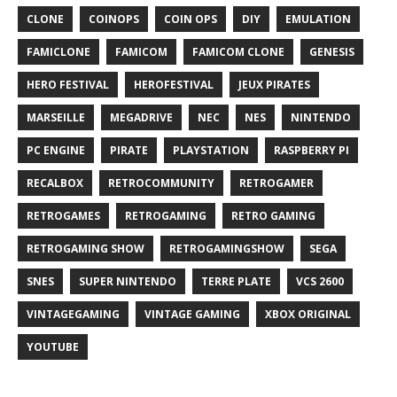
CLONE
COINOPS
COIN OPS
DIY
EMULATION
FAMICLONE
FAMICOM
FAMICOM CLONE
GENESIS
HERO FESTIVAL
HEROFESTIVAL
JEUX PIRATES
MARSEILLE
MEGADRIVE
NEC
NES
NINTENDO
PC ENGINE
PIRATE
PLAYSTATION
RASPBERRY PI
RECALBOX
RETROCOMMUNITY
RETROGAMER
RETROGAMES
RETROGAMING
RETRO GAMING
RETROGAMING SHOW
RETROGAMINGSHOW
SEGA
SNES
SUPER NINTENDO
TERRE PLATE
VCS 2600
VINTAGEGAMING
VINTAGE GAMING
XBOX ORIGINAL
YOUTUBE