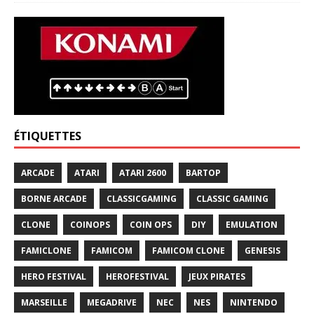
ÉTIQUETTES
ARCADE
ATARI
ATARI 2600
BARTOP
BORNE ARCADE
CLASSICGAMING
CLASSIC GAMING
CLONE
COINOPS
COIN OPS
DIY
EMULATION
FAMICLONE
FAMICOM
FAMICOM CLONE
GENESIS
HERO FESTIVAL
HEROFESTIVAL
JEUX PIRATES
MARSEILLE
MEGADRIVE
NEC
NES
NINTENDO