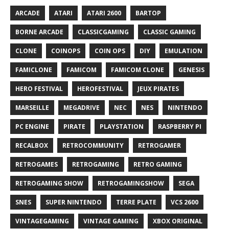
ARCADE
ATARI
ATARI 2600
BARTOP
BORNE ARCADE
CLASSICGAMING
CLASSIC GAMING
CLONE
COINOPS
COIN OPS
DIY
EMULATION
FAMICLONE
FAMICOM
FAMICOM CLONE
GENESIS
HERO FESTIVAL
HEROFESTIVAL
JEUX PIRATES
MARSEILLE
MEGADRIVE
NEC
NES
NINTENDO
PC ENGINE
PIRATE
PLAYSTATION
RASPBERRY PI
RECALBOX
RETROCOMMUNITY
RETROGAMER
RETROGAMES
RETROGAMING
RETRO GAMING
RETROGAMING SHOW
RETROGAMINGSHOW
SEGA
SNES
SUPER NINTENDO
TERRE PLATE
VCS 2600
VINTAGEGAMING
VINTAGE GAMING
XBOX ORIGINAL