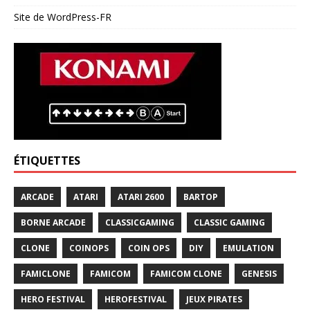
Site de WordPress-FR
ÉTIQUETTES
ARCADE
ATARI
ATARI 2600
BARTOP
BORNE ARCADE
CLASSICGAMING
CLASSIC GAMING
CLONE
COINOPS
COIN OPS
DIY
EMULATION
FAMICLONE
FAMICOM
FAMICOM CLONE
GENESIS
HERO FESTIVAL
HEROFESTIVAL
JEUX PIRATES