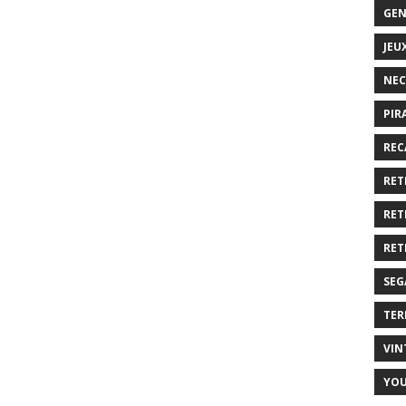
GEN
JEU
NEC
PIR
REC
RET
RET
RET
SEG
TER
VIN
YO