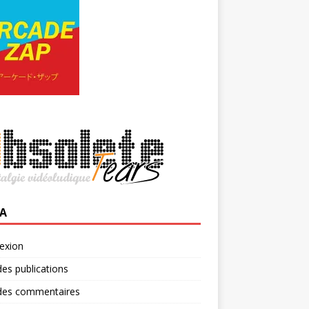
A
exion
des publications
 des commentaires