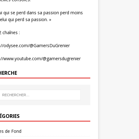
ui qui se perd dans sa passion perd moins
elui qui perd sa passion. »
 chaînes :
s://odysee.com/@GamersDuGrenier
s://www.youtube.com/@gamersdugrenier
HERCHE
ÉGORIES
les de Fond