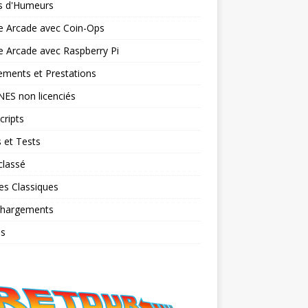
ts d'Humeurs
e Arcade avec Coin-Ops
 Arcade avec Raspberry Pi
ments et Prestations
NES non licenciés
cripts
 et Tests
classé
es Classiques
chargements
os