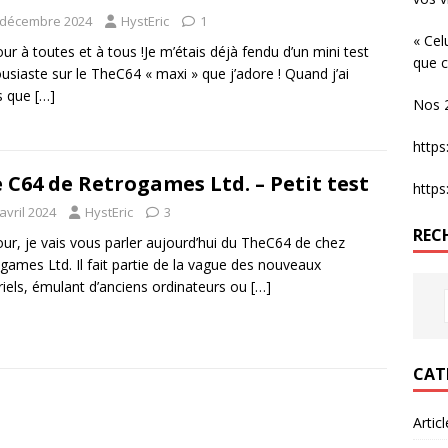
 décembre 2024
HystEric
1
« Cel
ur à toutes et à tous !Je m’étais déjà fendu d’un mini test
que c
usiaste sur le TheC64 « maxi » que j’adore ! Quand j’ai
s que
[…]
Nos 2
http
 C64 de Retrogames Ltd. – Petit test
http
avril 2024
HystEric
3
REC
ur, je vais vous parler aujourd’hui du TheC64 de chez
games Ltd. Il fait partie de la vague des nouveaux
iels, émulant d’anciens ordinateurs ou
[…]
CAT
Artic