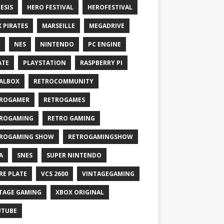
ESIS
HERO FESTIVAL
HEROFESTIVAL
X PIRATES
MARSEILLE
MEGADRIVE
NES
NINTENDO
PC ENGINE
ATE
PLAYSTATION
RASPBERRY PI
ALBOX
RETROCOMMUNITY
ROGAMER
RETROGAMES
ROGAMING
RETRO GAMING
ROGAMING SHOW
RETROGAMINGSHOW
A
SNES
SUPER NINTENDO
RE PLATE
VCS 2600
VINTAGEGAMING
TAGE GAMING
XBOX ORIGINAL
UTUBE