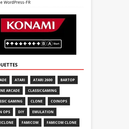
 de WordPress-FR
QUETTES
ADE
ATARI
ATARI 2600
BARTOP
NE ARCADE
CLASSICGAMING
SSIC GAMING
CLONE
COINOPS
N OPS
DIY
EMULATION
ICLONE
FAMICOM
FAMICOM CLONE