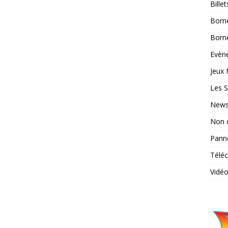
Bille
Born
Borne
Evène
Jeux 
Les S
News
Non 
Pann
Télé
Vidé