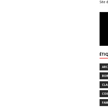
Site
ÉTI
ARC
BOR
CLA
COI
FAM