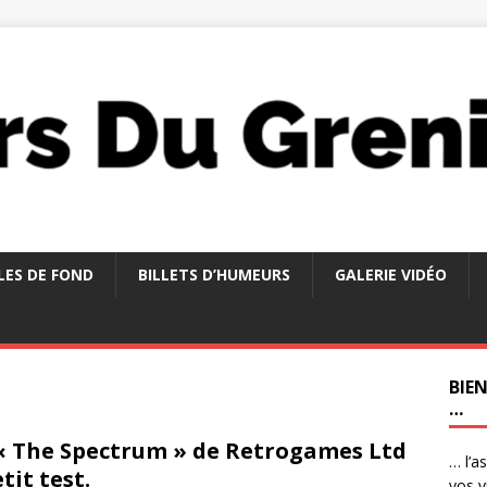
LES DE FOND
BILLETS D’HUMEURS
GALERIE VIDÉO
BIE
…
« The Spectrum » de Retrogames Ltd
… l’a
etit test.
vos v