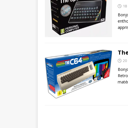
18
Bonjo
entho
appri
The
20 
Bonjo
Retro
matér