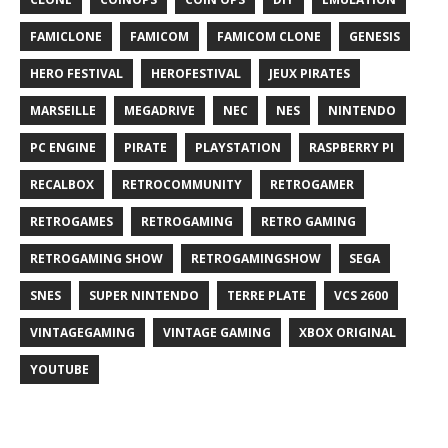
FAMICLONE
FAMICOM
FAMICOM CLONE
GENESIS
HERO FESTIVAL
HEROFESTIVAL
JEUX PIRATES
MARSEILLE
MEGADRIVE
NEC
NES
NINTENDO
PC ENGINE
PIRATE
PLAYSTATION
RASPBERRY PI
RECALBOX
RETROCOMMUNITY
RETROGAMER
RETROGAMES
RETROGAMING
RETRO GAMING
RETROGAMING SHOW
RETROGAMINGSHOW
SEGA
SNES
SUPER NINTENDO
TERRE PLATE
VCS 2600
VINTAGEGAMING
VINTAGE GAMING
XBOX ORIGINAL
YOUTUBE