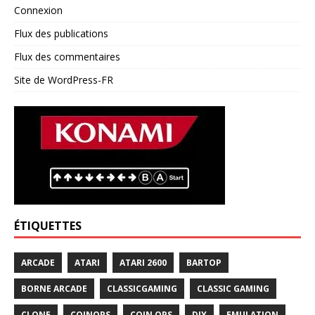
Connexion
Flux des publications
Flux des commentaires
Site de WordPress-FR
ÉTIQUETTES
ARCADE
ATARI
ATARI 2600
BARTOP
BORNE ARCADE
CLASSICGAMING
CLASSIC GAMING
CLONE
COINOPS
COIN OPS
DIY
EMULATION