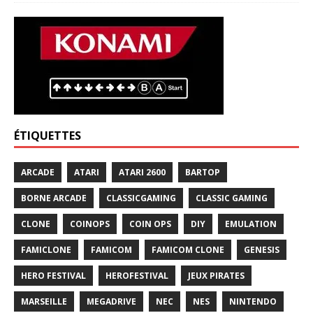
ÉTIQUETTES
ARCADE
ATARI
ATARI 2600
BARTOP
BORNE ARCADE
CLASSICGAMING
CLASSIC GAMING
CLONE
COINOPS
COIN OPS
DIY
EMULATION
FAMICLONE
FAMICOM
FAMICOM CLONE
GENESIS
HERO FESTIVAL
HEROFESTIVAL
JEUX PIRATES
MARSEILLE
MEGADRIVE
NEC
NES
NINTENDO