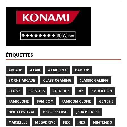
ÉTIQUETTES
ARCADE
ATARI
ATARI 2600
BARTOP
BORNE ARCADE
CLASSICGAMING
CLASSIC GAMING
CLONE
COINOPS
COIN OPS
DIY
EMULATION
FAMICLONE
FAMICOM
FAMICOM CLONE
GENESIS
HERO FESTIVAL
HEROFESTIVAL
JEUX PIRATES
MARSEILLE
MEGADRIVE
NEC
NES
NINTENDO