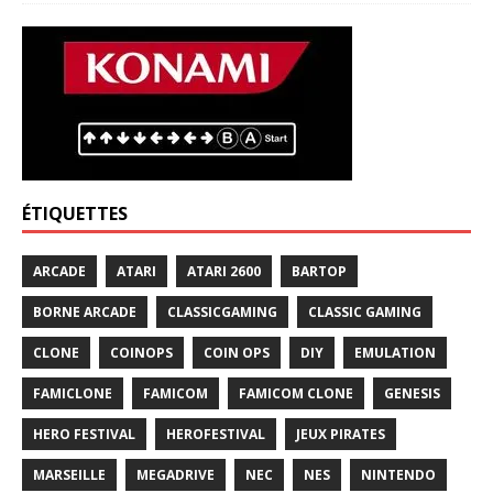
ÉTIQUETTES
ARCADE
ATARI
ATARI 2600
BARTOP
BORNE ARCADE
CLASSICGAMING
CLASSIC GAMING
CLONE
COINOPS
COIN OPS
DIY
EMULATION
FAMICLONE
FAMICOM
FAMICOM CLONE
GENESIS
HERO FESTIVAL
HEROFESTIVAL
JEUX PIRATES
MARSEILLE
MEGADRIVE
NEC
NES
NINTENDO