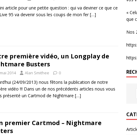
ni article pour une petite question : qui va deviner ce que ce
« Cel
ive 95 va devenir sous les coups de mon fer
[…]
que c
Nos 2
http
re première vidéo, un Longplay de
http
htmare Busters
REC
 mai 2014
Alan Smithee
0
rd’hui (24/09/2013) nous fêtons la publication de notre
ère vidéo !!! Dans un de nos précédents articles nous vous
ns présenté un Cartmod de Nightmare
[…]
CAT
 premier Cartmod – Nightmare
Artic
ters