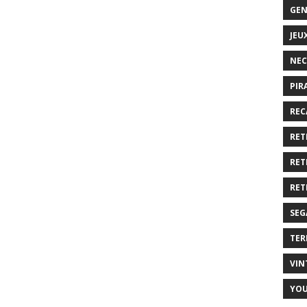
GEN
JEU
NEC
PIR
REC
RET
RET
RET
SEG
TER
VIN
YO