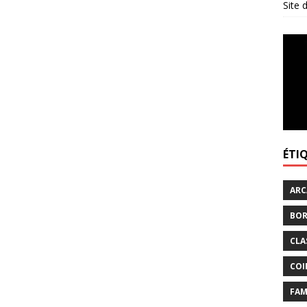
Site
ÉTI
ARC
BOR
CLA
COI
FAM