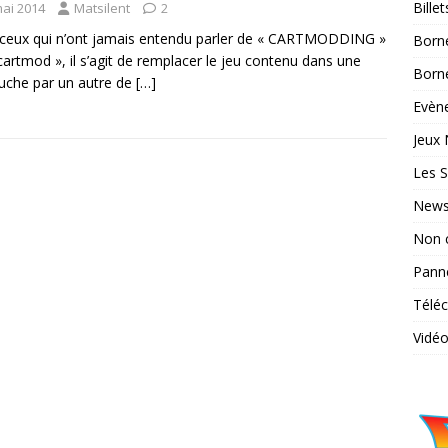
Bille
mai 2014
Matsilent
2
ceux qui n’ont jamais entendu parler de « CARTMODDING »
Born
cartmod », il s’agit de remplacer le jeu contenu dans une
Borne
uche par un autre de
[…]
Evène
Jeux 
Les S
News
Non 
Pann
Télé
Vidé