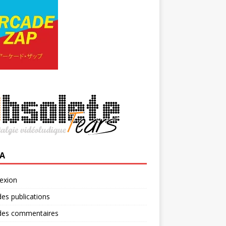
A
exion
des publications
 des commentaires