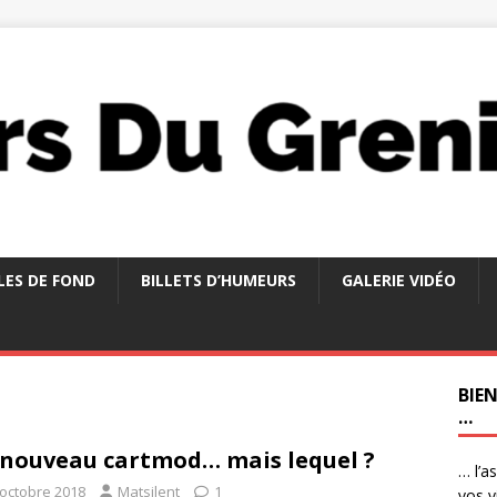
LES DE FOND
BILLETS D’HUMEURS
GALERIE VIDÉO
BIE
…
nouveau cartmod… mais lequel ?
… l’a
 octobre 2018
Matsilent
1
vos v