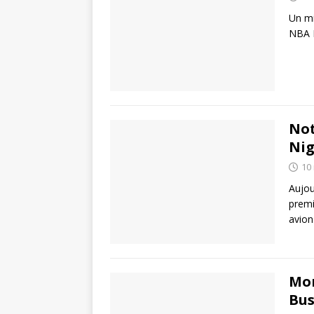
Un mi
NBA L
Not
Nig
10
Aujou
premi
avio
Mon
Bus