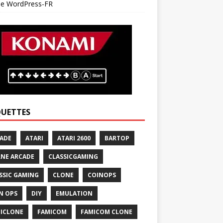
 de WordPress-FR
QUETTES
ADE
ATARI
ATARI 2600
BARTOP
NE ARCADE
CLASSICGAMING
SSIC GAMING
CLONE
COINOPS
N OPS
DIY
EMULATION
ICLONE
FAMICOM
FAMICOM CLONE