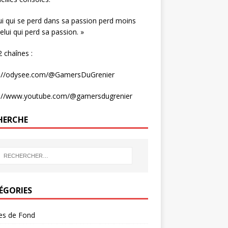
ui qui se perd dans sa passion perd moins
elui qui perd sa passion. »
 chaînes :
s://odysee.com/@GamersDuGrenier
s://www.youtube.com/@gamersdugrenier
HERCHE
ÉGORIES
les de Fond