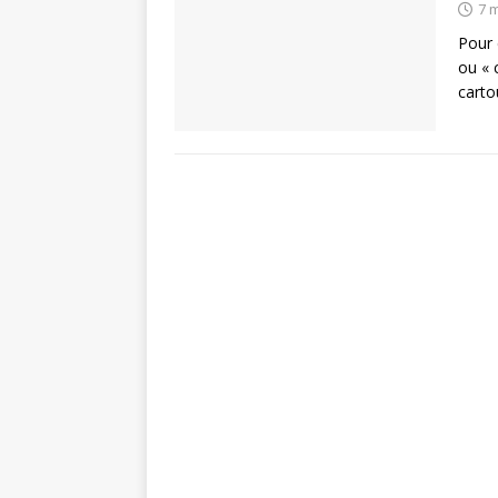
7 
Pour 
ou « 
carto