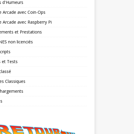
ts d'Humeurs
e Arcade avec Coin-Ops
 Arcade avec Raspberry Pi
ments et Prestations
NES non licenciés
cripts
 et Tests
classé
es Classiques
chargements
os