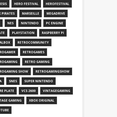
ESIS
HERO FESTIVAL
HEROFESTIVAL
X PIRATES
MARSEILLE
MEGADRIVE
NES
NINTENDO
PC ENGINE
ATE
PLAYSTATION
RASPBERRY PI
ALBOX
RETROCOMMUNITY
ROGAMER
RETROGAMES
ROGAMING
RETRO GAMING
ROGAMING SHOW
RETROGAMINGSHOW
A
SNES
SUPER NINTENDO
RE PLATE
VCS 2600
VINTAGEGAMING
TAGE GAMING
XBOX ORIGINAL
UTUBE