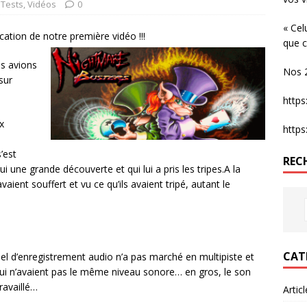
 Tests
,
Vidéos
0
« Cel
cation de notre première vidéo !!!
que c
s avions
Nos 2
sur
http
x
http
’est
REC
i une grande découverte et qui lui a pris les tripes.
A la
avaient souffert et vu ce qu’ils avaient tripé, autant le
CAT
el d’enregistrement audio n’a pas marché en multipiste et
 qui n’avaient pas le même niveau sonore… en gros, le son
ravaillé…
Artic