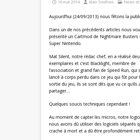
10 mai 2014
Alan Smithee
News et
Aujourd’hui (24/09/2013) nous fêtons la publi
Dans un de nos précédents articles nous vou
présenté un Cartmod de Nightmare Busters 
Super Nintendo.
Mat Silent, notre rédac chef, en a réalisé deu
exemplaires et c’est Blacklight, membre de
l’association et grand fan de Speed Run, qui s
lancé à corps perdu dans ce jeu qui fût pour lu
sortie du jeu, ils se sont dits que vu ce qu’ils 
partager…
Quelques soucis techniques cependant !
Au moment de capter les micros, notre logici
nous avons dû utiliser des logiciels séparés
crache à mort et a dû être profondément ret