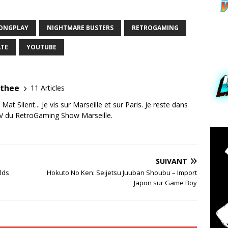
ONGPLAY
NIGHTMARE BUSTERS
RETROGAMING
ATE
YOUTUBE
ithee
11 Articles
Mat Silent... Je vis sur Marseille et sur Paris. Je reste dans
AV du RetroGaming Show Marseille.
SUIVANT
lds
Hokuto No Ken: Seijetsu Juuban Shoubu – Import
Japon sur Game Boy