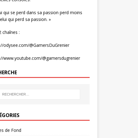
ui qui se perd dans sa passion perd moins
elui qui perd sa passion. »
 chaînes :
s://odysee.com/@GamersDuGrenier
s://www.youtube.com/@gamersdugrenier
HERCHE
ÉGORIES
les de Fond