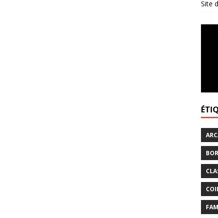
Site
ÉTI
ARC
BOR
CLA
COI
FAM