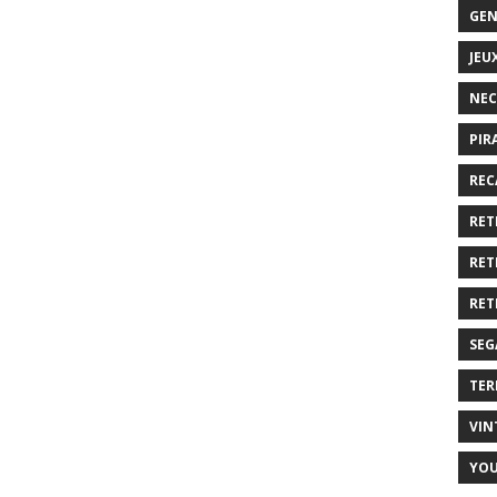
GEN
JEU
NEC
PIR
REC
RET
RET
RET
SEG
TER
VIN
YO