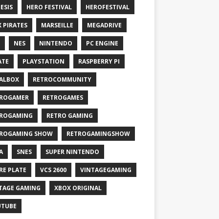
ESIS
HERO FESTIVAL
HEROFESTIVAL
X PIRATES
MARSEILLE
MEGADRIVE
NES
NINTENDO
PC ENGINE
ATE
PLAYSTATION
RASPBERRY PI
ALBOX
RETROCOMMUNITY
ROGAMER
RETROGAMES
ROGAMING
RETRO GAMING
ROGAMING SHOW
RETROGAMINGSHOW
A
SNES
SUPER NINTENDO
RE PLATE
VCS 2600
VINTAGEGAMING
TAGE GAMING
XBOX ORIGINAL
UTUBE