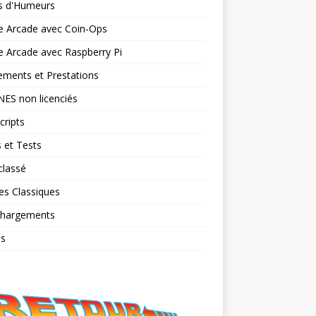
ts d'Humeurs
e Arcade avec Coin-Ops
 Arcade avec Raspberry Pi
ments et Prestations
NES non licenciés
cripts
 et Tests
classé
es Classiques
chargements
os