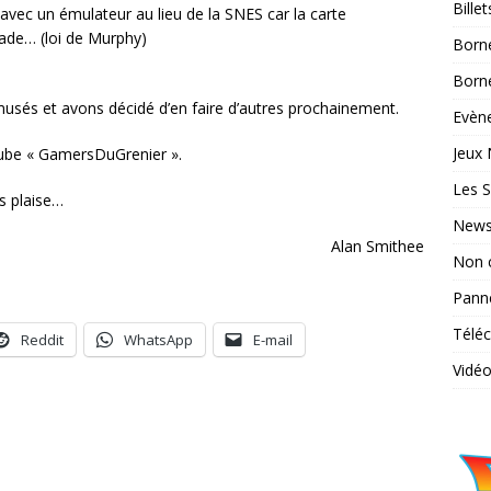
Bille
avec un émulateur au lieu de la SNES car la carte
rade… (loi de Murphy)
Born
Borne
s et avons décidé d’en faire d’autres prochainement.
Evène
Jeux 
ube « GamersDuGrenier ».
Les S
s plaise…
News
Alan Smithee
Non 
Pann
Télé
Reddit
WhatsApp
E-mail
Vidé