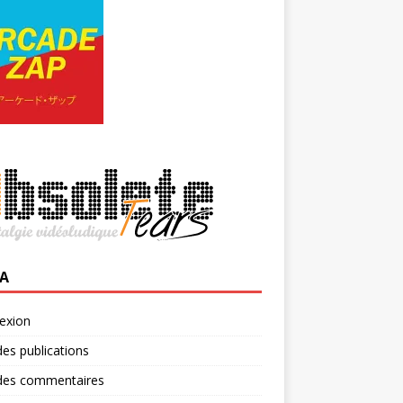
A
exion
des publications
 des commentaires