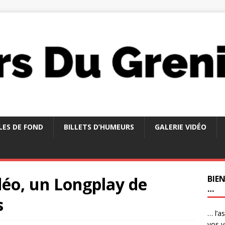
LES DE FOND
BILLETS D’HUMEURS
GALERIE VIDÉO
déo, un Longplay de
BIE
…
s
… l’a
vos v