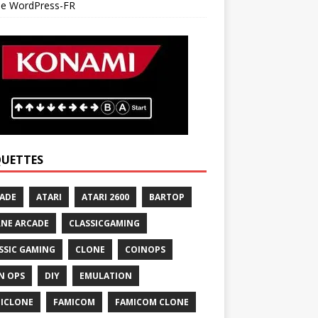
 de WordPress-FR
QUETTES
ADE
ATARI
ATARI 2600
BARTOP
NE ARCADE
CLASSICGAMING
SSIC GAMING
CLONE
COINOPS
N OPS
DIY
EMULATION
ICLONE
FAMICOM
FAMICOM CLONE