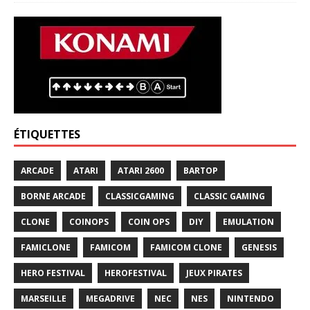
ÉTIQUETTES
ARCADE
ATARI
ATARI 2600
BARTOP
BORNE ARCADE
CLASSICGAMING
CLASSIC GAMING
CLONE
COINOPS
COIN OPS
DIY
EMULATION
FAMICLONE
FAMICOM
FAMICOM CLONE
GENESIS
HERO FESTIVAL
HEROFESTIVAL
JEUX PIRATES
MARSEILLE
MEGADRIVE
NEC
NES
NINTENDO