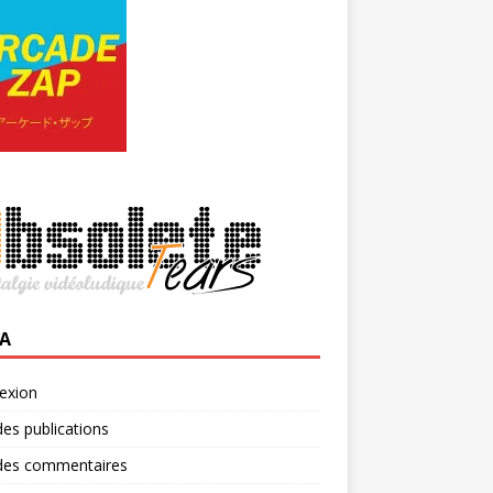
A
exion
des publications
 des commentaires