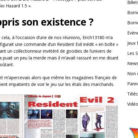
Bille
Bio Hazard 1.5 ».
Born
ris son existence ?
Borne
Evène
e cela, à l’occasion d’une de nos réunions, Erich13180 m’a
Jeux 
figurait une commande d’un Resident Evil inédit « en boîte »
tant un collectionneur invétéré de goodies de l’univers de
Les S
 puait un peu la merde mais il m’avait rassuré en me disant
News
coûtant.
Non 
et et m’apercevais alors que même les magazines français de
Pann
ient impatients de voir le jeu sur les étals des marchands.
Télé
Vidé