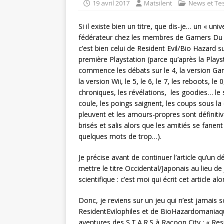
19 avril 2017
Matsilent
News et Te
Si il existe bien un titre, que dis-je… un « univ
fédérateur chez les membres de Gamers Du 
c’est bien celui de Resident Evil/Bio Hazard su
première Playstation (parce qu’après la Plays
commence les débats sur le 4, la version G
la version Wii, le 5, le 6, le 7, les reboots, le 0
chroniques, les révélations, les goodies… le
coule, les poings saignent, les coups sous la
pleuvent et les amours-propres sont définit
brisés et salis alors que les amitiés se fanen
quelques mots de trop…).
Je précise avant de continuer l’article qu’un d
mettre le titre Occidental/Japonais au lieu d
scientifique : c’est moi qui écrit cet article alo
Donc, je reviens sur un jeu qui n’est jamais 
ResidentEvilophiles et de BioHazardomaniaqu
aventures des S.T.A.R.S à Racoon City : « Re