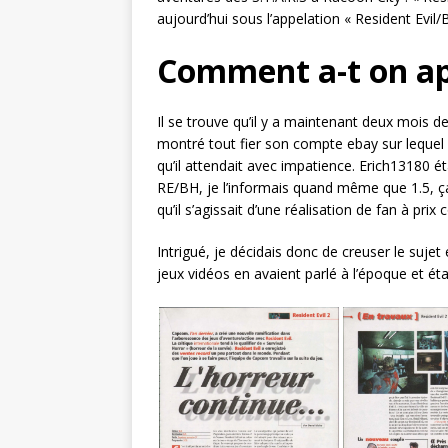
aujourd’hui sous l’appelation « Resident Evil/
Comment a-t on app
Il se trouve qu’il y a maintenant deux mois d
montré tout fier son compte ebay sur lequel 
qu’il attendait avec impatience. Erich13180 é
RE/BH, je l’informais quand même que 1.5, ça
qu’il s’agissait d’une réalisation de fan à prix 
Intrigué, je décidais donc de creuser le suj
jeux vidéos en avaient parlé à l’époque et éta