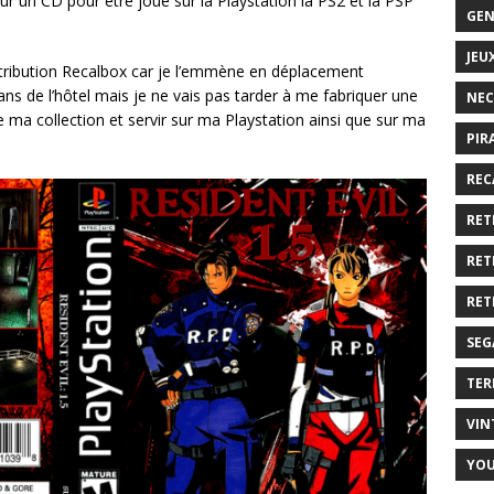
ur un CD pour être joué sur la Playstation la PS2 et la PSP
GEN
JEU
stribution Recalbox car je l’emmène en déplacement
ans de l’hôtel mais je ne vais pas tarder à me fabriquer une
NEC
 ma collection et servir sur ma Playstation ainsi que sur ma
PIR
REC
RET
RET
RET
SEG
TER
VIN
YO