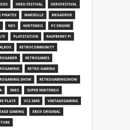
ESIS
HERO FESTIVAL
HEROFESTIVAL
X PIRATES
MARSEILLE
MEGADRIVE
NES
NINTENDO
PC ENGINE
ATE
PLAYSTATION
RASPBERRY PI
ALBOX
RETROCOMMUNITY
ROGAMER
RETROGAMES
ROGAMING
RETRO GAMING
ROGAMING SHOW
RETROGAMINGSHOW
A
SNES
SUPER NINTENDO
RE PLATE
VCS 2600
VINTAGEGAMING
TAGE GAMING
XBOX ORIGINAL
UTUBE