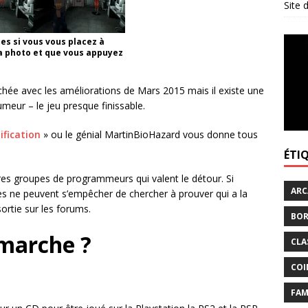
Site
es si vous vous placez à
la photo et que vous appuyez
chée avec les améliorations de Mars 2015 mais il existe une
rumeur – le jeu presque finissable.
ification
» ou le génial MartinBioHazard vous donne tous
ÉTI
tres groupes de programmeurs qui valent le détour. Si
ARC
es ne peuvent s’empêcher de chercher à prouver qui a la
sortie sur les forums.
BOR
 marche ?
CLA
COI
FAM