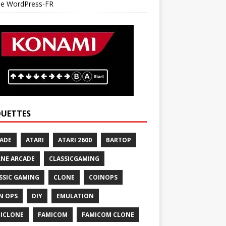
 de WordPress-FR
QUETTES
ADE
ATARI
ATARI 2600
BARTOP
NE ARCADE
CLASSICGAMING
SSIC GAMING
CLONE
COINOPS
N OPS
DIY
EMULATION
ICLONE
FAMICOM
FAMICOM CLONE