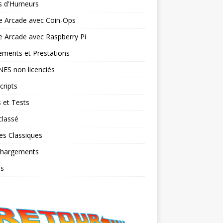
ts d'Humeurs
e Arcade avec Coin-Ops
 Arcade avec Raspberry Pi
ments et Prestations
NES non licenciés
cripts
 et Tests
classé
es Classiques
chargements
os