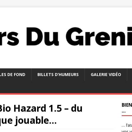
LES DE FOND
BILLETS D’HUMEURS
GALERIE VIDÉO
 Bio Hazard 1.5 – du
BIE
…
que jouable…
… l’a
vos v