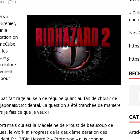
sts
1
« Cel
ers »
que c
Grenier,
r la
Nos 2
tation on
ameCube,
http
, les
 sang
http
 ceinture
ivement
REC
t pour
ébat fait rage au sein de l’équipe quant au fait de choisir de
e Japonais/Occidental. La question a été tranchée de manière
rs je fais ce que je veux !
CAT
sorti mais qui est la Madeleine de Proust de beaucoup de
es, le Work In Progress de la deuxième itération des
Artic
sident Evil 2/Bio Hazard 2 – Prototype » plus connue