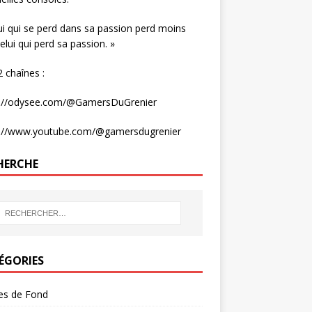
ui qui se perd dans sa passion perd moins
elui qui perd sa passion. »
 chaînes :
s://odysee.com/@GamersDuGrenier
s://www.youtube.com/@gamersdugrenier
HERCHE
ÉGORIES
les de Fond