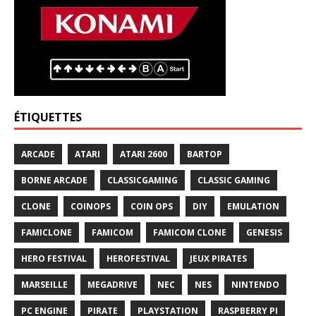
ÉTIQUETTES
ARCADE
ATARI
ATARI 2600
BARTOP
BORNE ARCADE
CLASSICGAMING
CLASSIC GAMING
CLONE
COINOPS
COIN OPS
DIY
EMULATION
FAMICLONE
FAMICOM
FAMICOM CLONE
GENESIS
HERO FESTIVAL
HEROFESTIVAL
JEUX PIRATES
MARSEILLE
MEGADRIVE
NEC
NES
NINTENDO
PC ENGINE
PIRATE
PLAYSTATION
RASPBERRY PI