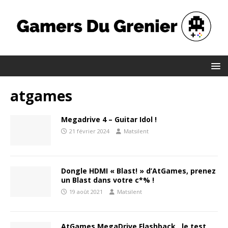
atgames
Megadrive 4 – Guitar Idol !
21 février 2024
Matsilent
Dongle HDMI « Blast! » d’AtGames, prenez
un Blast dans votre c*% !
19 août 2021
Matsilent
AtGames MegaDrive Flashback , le test