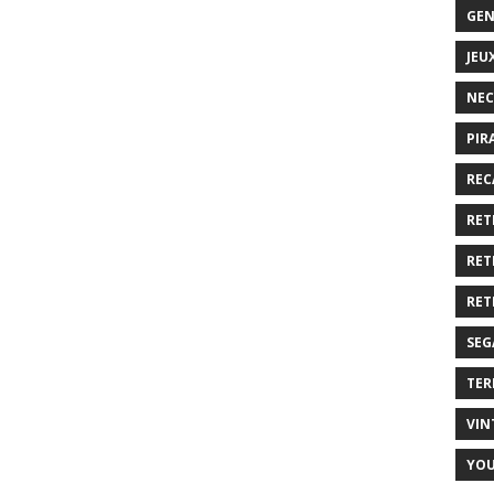
GEN
JEU
NEC
PIR
REC
RET
RET
RET
SEG
TER
VIN
YO