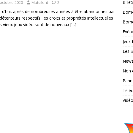
Bille
 octobre 2020
Matsilent
2
rd’hui, après de nombreuses années à être abandonnés par
Born
 détenteurs respectifs, les droits et propriétés intellectuelles
Borne
es vieux jeux vidéo sont de nouveaux
[…]
Evène
Jeux 
Les S
News
Non 
Pann
Télé
Vidé