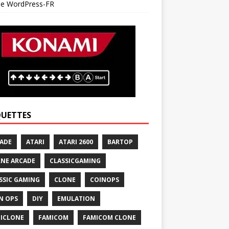
 de WordPress-FR
QUETTES
ADE
ATARI
ATARI 2600
BARTOP
NE ARCADE
CLASSICGAMING
SSIC GAMING
CLONE
COINOPS
N OPS
DIY
EMULATION
ICLONE
FAMICOM
FAMICOM CLONE