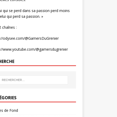
ui qui se perd dans sa passion perd moins
elui qui perd sa passion. »
 chaînes :
s://odysee.com/@GamersDuGrenier
s://www.youtube.com/@gamersdugrenier
HERCHE
ÉGORIES
les de Fond