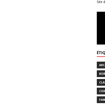
Site
ÉTI
ARC
BOR
CLA
COI
FAM