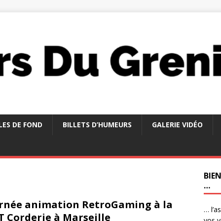
LES DE FOND
BILLETS D’HUMEURS
GALERIE VIDÉO
BIE
…
rnée animation RetroGaming à la
… l’a
 Corderie à Marseille
vos v