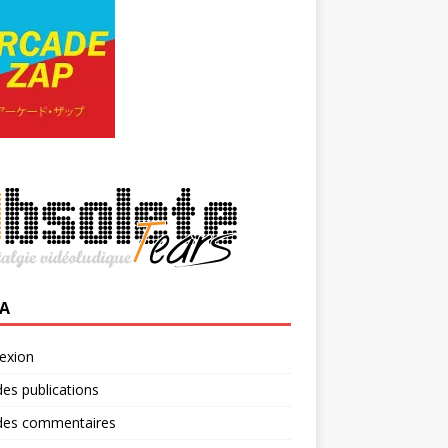
A
exion
des publications
 des commentaires