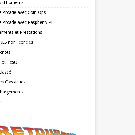
ts d'Humeurs
e Arcade avec Coin-Ops
 Arcade avec Raspberry Pi
ments et Prestations
NES non licenciés
cripts
 et Tests
classé
es Classiques
chargements
os