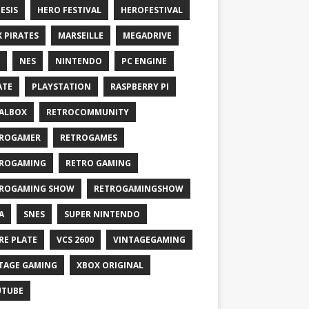
ESIS
HERO FESTIVAL
HEROFESTIVAL
X PIRATES
MARSEILLE
MEGADRIVE
NES
NINTENDO
PC ENGINE
ATE
PLAYSTATION
RASPBERRY PI
ALBOX
RETROCOMMUNITY
ROGAMER
RETROGAMES
ROGAMING
RETRO GAMING
ROGAMING SHOW
RETROGAMINGSHOW
A
SNES
SUPER NINTENDO
RE PLATE
VCS 2600
VINTAGEGAMING
TAGE GAMING
XBOX ORIGINAL
UTUBE