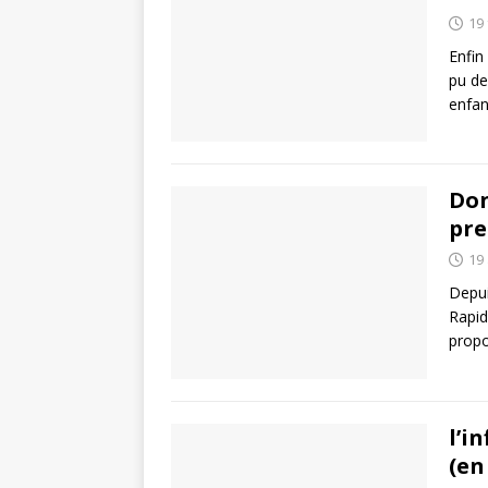
19 
Enfin
pu de
enfan
Don
pre
19
Depui
Rapid
propo
l’i
(en