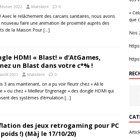
février 2022
Matsilent
0
« Cel
 ! Avec le relâchement des carcans sanitaires, nous avons
que c
 nouveau faire une animation de proximité auprès des
ts de la Maison Pour
[…]
Nos 2
http
gle HDMI « Blast! » d’AtGames,
http
nez un Blast dans votre c*% !
REC
 août 2021
Matsilent
0
s 3 ans maintenant, on a pu voir fleurir chez « Ali le
e » ou chez « Meilleur Engrenage » des dongle HDMI qui
sent des systèmes d’émulation
[…]
CAT
nflation des jeux retrogaming pour PC
Artic
 poids !) (Màj le 17/10/20)