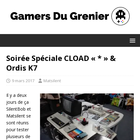
Soirée Spéciale CLOAD « * » &
Ordis K7
9 mars 2017
Matsilent
Il y a deux
jours de ça
SilentBob et
Matsilent se
sont réunis
pour tester
plusieurs de