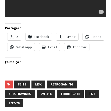
Partager :
X
Facebook
Tumblr
Reddit
WhatsApp
E-mail
Imprimer
J’aime ça :
8BITS
MSX
RETROGAMING
SPECTRAVIDEO
SVI-318
TERRE PLATE
TO7
TO7-70