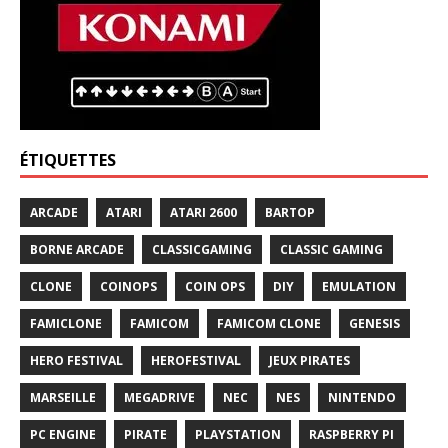
ÉTIQUETTES
ARCADE
ATARI
ATARI 2600
BARTOP
BORNE ARCADE
CLASSICGAMING
CLASSIC GAMING
CLONE
COINOPS
COIN OPS
DIY
EMULATION
FAMICLONE
FAMICOM
FAMICOM CLONE
GENESIS
HERO FESTIVAL
HEROFESTIVAL
JEUX PIRATES
MARSEILLE
MEGADRIVE
NEC
NES
NINTENDO
PC ENGINE
PIRATE
PLAYSTATION
RASPBERRY PI