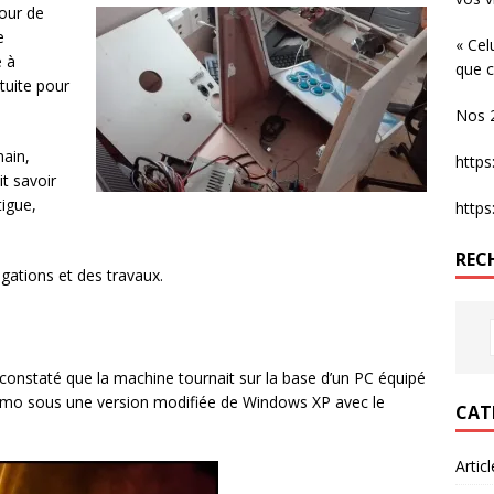
our de
e
« Cel
e à
que c
tuite pour
Nos 2
main,
http
it savoir
igue,
http
REC
gations et des travaux.
constaté que la machine tournait sur la base d’un PC équipé
2mo sous une version modifiée de Windows XP avec le
CAT
Artic