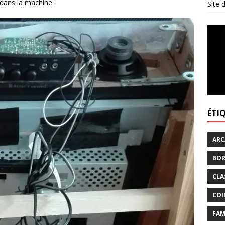
dans la machine :
Site
ÉTI
ARC
BOR
CLA
COI
FAM