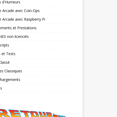
ts d'Humeurs
e Arcade avec Coin-Ops
 Arcade avec Raspberry Pi
ments et Prestations
NES non licenciés
cripts
 et Tests
classé
es Classiques
chargements
os