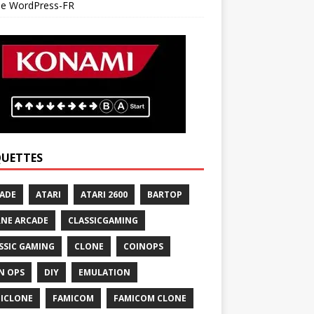
 de WordPress-FR
QUETTES
ADE
ATARI
ATARI 2600
BARTOP
NE ARCADE
CLASSICGAMING
SSIC GAMING
CLONE
COINOPS
N OPS
DIY
EMULATION
ICLONE
FAMICOM
FAMICOM CLONE