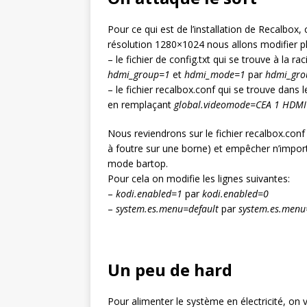
Pour ce qui est de l’installation de Recalb
résolution 1280×1024 nous allons modifier plu
– le fichier de config.txt qui se trouve à la r
hdmi_group=1
et
hdmi_mode=1
par
hdmi_gro
– le fichier recalbox.conf qui se trouve dans 
en remplaçant
global.videomode=CEA 1 HDMI
Nous reviendrons sur le fichier recalbox.conf
à foutre sur une borne) et empêcher n’import
mode bartop.
Pour cela on modifie les lignes suivantes:
–
kodi.enabled=1
par
kodi.enabled=0
–
system.es.menu=default
par
system.es.menu
Un peu de hard
Pour alimenter le système en électricité, on 