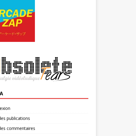
A
exion
des publications
 des commentaires