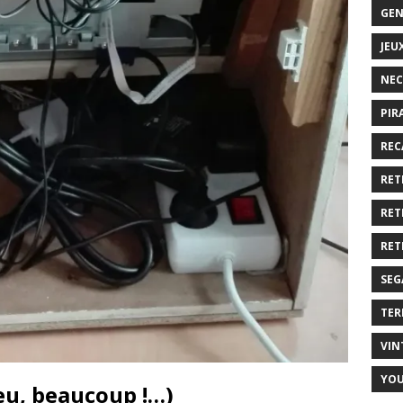
GEN
JEU
NEC
PIR
REC
RET
RET
RET
SEG
TER
VIN
YO
eu, beaucoup !…)