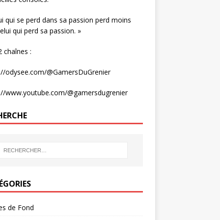
ui qui se perd dans sa passion perd moins
elui qui perd sa passion. »
 chaînes :
s://odysee.com/@GamersDuGrenier
s://www.youtube.com/@gamersdugrenier
HERCHE
ÉGORIES
les de Fond