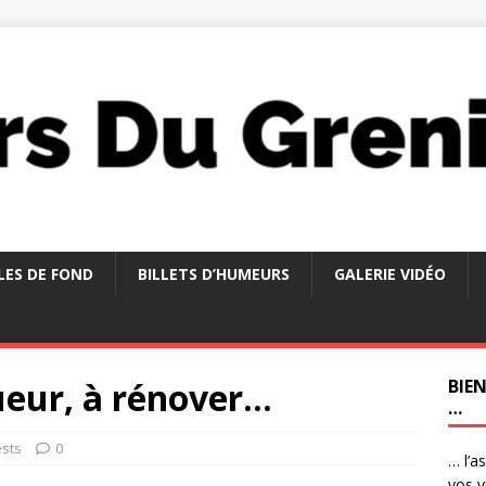
LES DE FOND
BILLETS D’HUMEURS
GALERIE VIDÉO
ueur, à rénover…
BIE
…
ests
0
… l’a
vos v