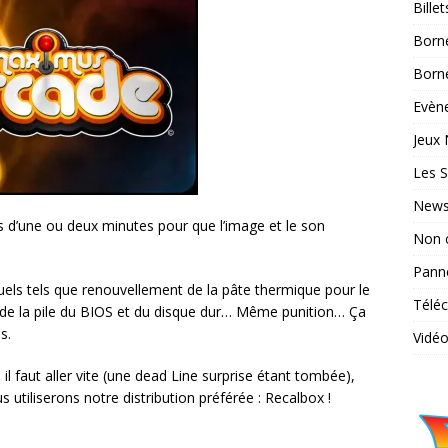
Bille
Born
Borne
Evène
Jeux 
Les S
News
s d’une ou deux minutes pour que l’image et le son
Non 
Pann
tuels tels que renouvellement de la pâte thermique pour le
Télé
de la pile du BIOS et du disque dur… Même punition… Ça
s.
Vidé
l faut aller vite (une dead Line surprise étant tombée),
s utiliserons notre distribution préférée : Recalbox !