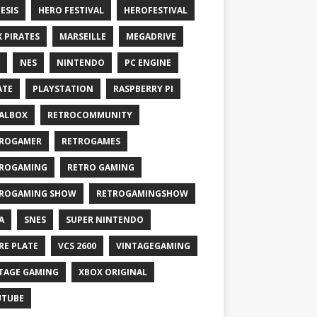
ESIS
HERO FESTIVAL
HEROFESTIVAL
X PIRATES
MARSEILLE
MEGADRIVE
NES
NINTENDO
PC ENGINE
ATE
PLAYSTATION
RASPBERRY PI
ALBOX
RETROCOMMUNITY
ROGAMER
RETROGAMES
ROGAMING
RETRO GAMING
ROGAMING SHOW
RETROGAMINGSHOW
A
SNES
SUPER NINTENDO
RE PLATE
VCS 2600
VINTAGEGAMING
TAGE GAMING
XBOX ORIGINAL
UTUBE