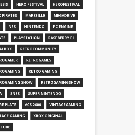
ESIS
HERO FESTIVAL
HEROFESTIVAL
X PIRATES
MARSEILLE
MEGADRIVE
NES
NINTENDO
PC ENGINE
ATE
PLAYSTATION
RASPBERRY PI
ALBOX
RETROCOMMUNITY
ROGAMER
RETROGAMES
ROGAMING
RETRO GAMING
ROGAMING SHOW
RETROGAMINGSHOW
A
SNES
SUPER NINTENDO
RE PLATE
VCS 2600
VINTAGEGAMING
TAGE GAMING
XBOX ORIGINAL
UTUBE