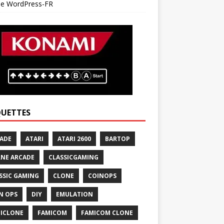
 de WordPress-FR
QUETTES
ADE
ATARI
ATARI 2600
BARTOP
NE ARCADE
CLASSICGAMING
SSIC GAMING
CLONE
COINOPS
N OPS
DIY
EMULATION
ICLONE
FAMICOM
FAMICOM CLONE