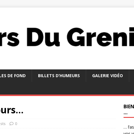
LES DE FOND
BILLETS D’HUMEURS
GALERIE VIDÉO
ours…
BIE
…
sts
0
… l’a
vos v