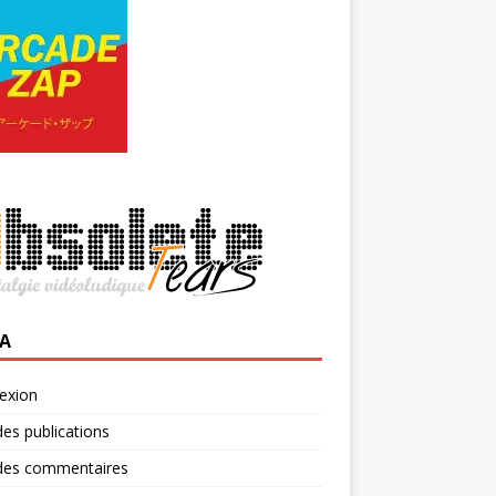
A
exion
des publications
 des commentaires