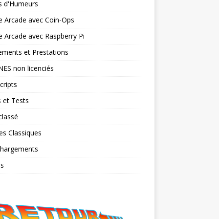
ts d'Humeurs
e Arcade avec Coin-Ops
 Arcade avec Raspberry Pi
ments et Prestations
NES non licenciés
cripts
 et Tests
classé
es Classiques
chargements
os