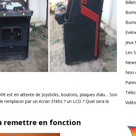
Bille
Born
Borne
Evène
Jeux 
Les S
News
Non 
Pann
Télé
€ est en attente de Joysticks, boutons, plaques d’alu… Son
 le remplacer par un écran 31khz ? un LCD ? Quel sera le
Vidé
à remettre en fonction