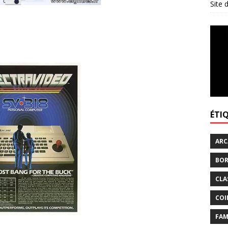
Site
ÉTI
ARC
BOR
CLA
COI
FAM