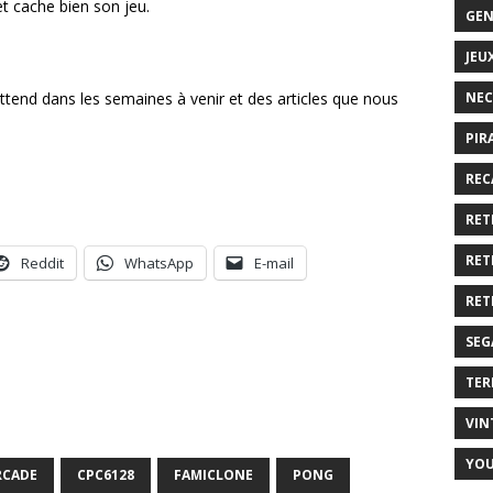
t cache bien son jeu.
GEN
JEU
attend dans les semaines à venir et des articles que nous
NEC
PIR
REC
RET
RET
Reddit
WhatsApp
E-mail
RET
SEG
TER
VIN
YO
RCADE
CPC6128
FAMICLONE
PONG