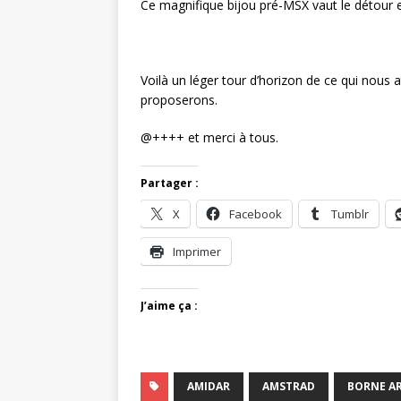
Ce magnifique bijou pré-MSX vaut le détour e
Voilà un léger tour d’horizon de ce qui nous 
proposerons.
@++++ et merci à tous.
Partager :
X
Facebook
Tumblr
Imprimer
J’aime ça :
AMIDAR
AMSTRAD
BORNE A