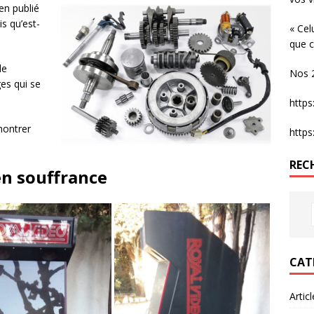
en publié
s qu’est-
« Cel
que c
de
Nos 2
es qui se
http
montrer
http
REC
en souffrance
CAT
Artic