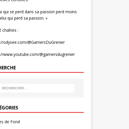
ui qui se perd dans sa passion perd moins
elui qui perd sa passion. »
 chaînes :
s://odysee.com/@GamersDuGrenier
s://www.youtube.com/@gamersdugrenier
HERCHE
ÉGORIES
les de Fond