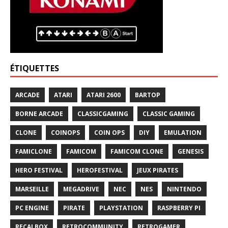
ÉTIQUETTES
ARCADE
ATARI
ATARI 2600
BARTOP
BORNE ARCADE
CLASSICGAMING
CLASSIC GAMING
CLONE
COINOPS
COIN OPS
DIY
EMULATION
FAMICLONE
FAMICOM
FAMICOM CLONE
GENESIS
HERO FESTIVAL
HEROFESTIVAL
JEUX PIRATES
MARSEILLE
MEGADRIVE
NEC
NES
NINTENDO
PC ENGINE
PIRATE
PLAYSTATION
RASPBERRY PI
RECALBOX
RETROCOMMUNITY
RETROGAMER