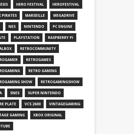
ESIS
HERO FESTIVAL
HEROFESTIVAL
X PIRATES
MARSEILLE
MEGADRIVE
NES
NINTENDO
PC ENGINE
ATE
PLAYSTATION
RASPBERRY PI
ALBOX
RETROCOMMUNITY
ROGAMER
RETROGAMES
ROGAMING
RETRO GAMING
ROGAMING SHOW
RETROGAMINGSHOW
A
SNES
SUPER NINTENDO
RE PLATE
VCS 2600
VINTAGEGAMING
TAGE GAMING
XBOX ORIGINAL
UTUBE