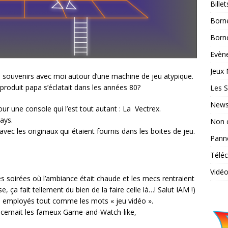
Bille
Born
Borne
Evène
Jeux 
s souvenirs avec moi autour d’une machine de jeu atypique.
l produit papa s’éclatait dans les années 80?
Les S
News
pour une console qui l’est tout autant : La Vectrex.
lays.
Non 
avec les originaux qui étaient fournis dans les boites de jeu.
Pann
Télé
Vidé
 soirées où l’ambiance était chaude et les mecs rentraient
 ça fait tellement du bien de la faire celle là…! Salut IAM !)
ès employés tout comme les mots « jeu vidéo ».
concernait les fameux Game-and-Watch-like,