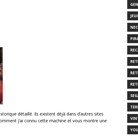
GEN
JEU
NEC
PIR
REC
RET
RET
RET
SEG
TER
storique détaillé. Ils existent déjà dans d’autres sites
VIN
i comment j’ai connu cette machine et vous montre une
YO