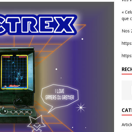
« Cel
que c
Nos 2
http
http
REC
CAT
Artic