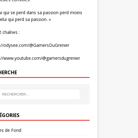
ui qui se perd dans sa passion perd moins
elui qui perd sa passion. »
 chaînes :
s://odysee.com/@GamersDuGrenier
s://www.youtube.com/@gamersdugrenier
HERCHE
ÉGORIES
les de Fond