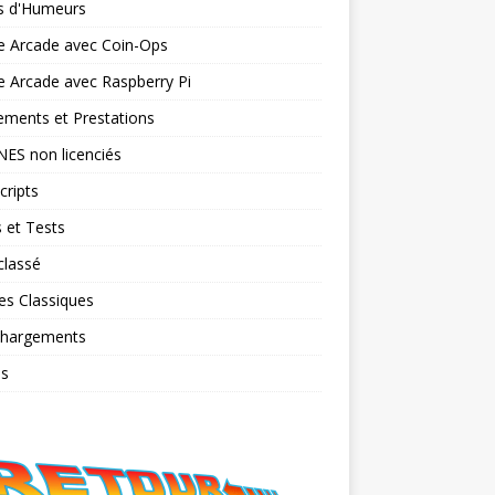
ts d'Humeurs
e Arcade avec Coin-Ops
 Arcade avec Raspberry Pi
ments et Prestations
NES non licenciés
cripts
 et Tests
classé
es Classiques
chargements
os