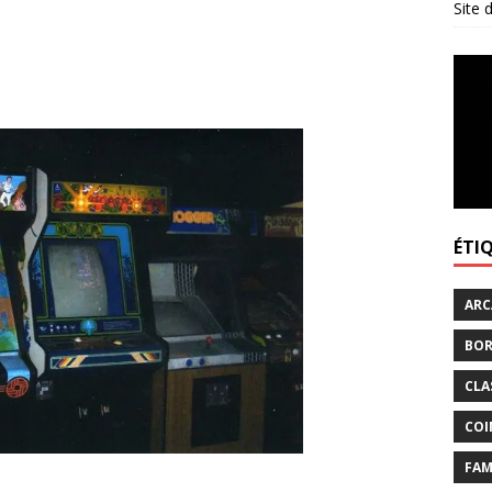
Site
ÉTI
ARC
BOR
CLA
COI
FAM