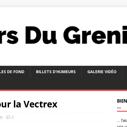
LES DE FOND
BILLETS D’HUMEURS
GALERIE VIDÉO
ur la Vectrex
BIE
…
ts
2
… l’a
vos v