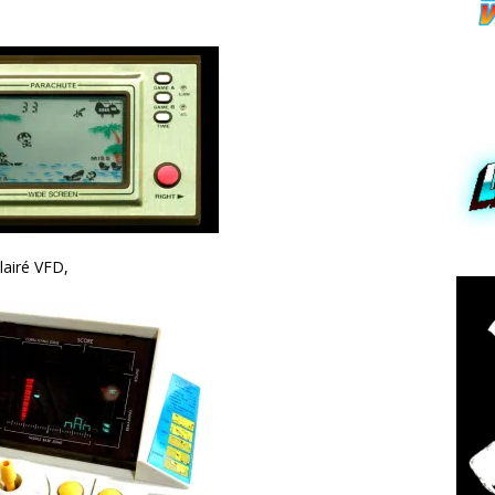
lairé VFD,