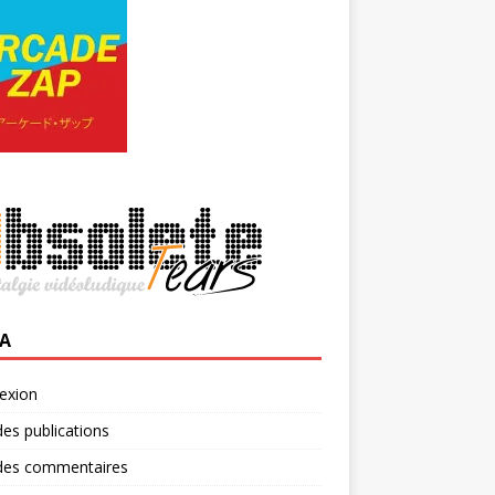
A
exion
des publications
 des commentaires