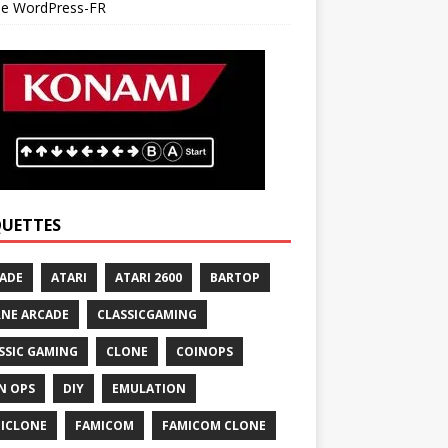
 de WordPress-FR
QUETTES
ADE
ATARI
ATARI 2600
BARTOP
NE ARCADE
CLASSICGAMING
SSIC GAMING
CLONE
COINOPS
N OPS
DIY
EMULATION
ICLONE
FAMICOM
FAMICOM CLONE