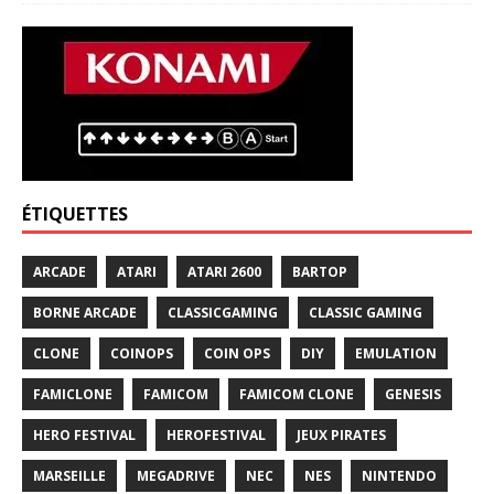
ÉTIQUETTES
ARCADE
ATARI
ATARI 2600
BARTOP
BORNE ARCADE
CLASSICGAMING
CLASSIC GAMING
CLONE
COINOPS
COIN OPS
DIY
EMULATION
FAMICLONE
FAMICOM
FAMICOM CLONE
GENESIS
HERO FESTIVAL
HEROFESTIVAL
JEUX PIRATES
MARSEILLE
MEGADRIVE
NEC
NES
NINTENDO