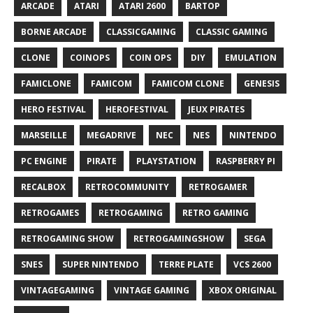
ARCADE
ATARI
ATARI 2600
BARTOP
BORNE ARCADE
CLASSICGAMING
CLASSIC GAMING
CLONE
COINOPS
COIN OPS
DIY
EMULATION
FAMICLONE
FAMICOM
FAMICOM CLONE
GENESIS
HERO FESTIVAL
HEROFESTIVAL
JEUX PIRATES
MARSEILLE
MEGADRIVE
NEC
NES
NINTENDO
PC ENGINE
PIRATE
PLAYSTATION
RASPBERRY PI
RECALBOX
RETROCOMMUNITY
RETROGAMER
RETROGAMES
RETROGAMING
RETRO GAMING
RETROGAMING SHOW
RETROGAMINGSHOW
SEGA
SNES
SUPER NINTENDO
TERRE PLATE
VCS 2600
VINTAGEGAMING
VINTAGE GAMING
XBOX ORIGINAL