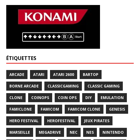
ÉTIQUETTES
ARCADE
ATARI
ATARI 2600
BARTOP
BORNE ARCADE
CLASSICGAMING
CLASSIC GAMING
CLONE
COINOPS
COIN OPS
DIY
EMULATION
FAMICLONE
FAMICOM
FAMICOM CLONE
GENESIS
HERO FESTIVAL
HEROFESTIVAL
JEUX PIRATES
MARSEILLE
MEGADRIVE
NEC
NES
NINTENDO