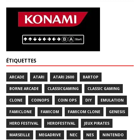
ÉTIQUETTES
ARCADE
ATARI
ATARI 2600
BARTOP
BORNE ARCADE
CLASSICGAMING
CLASSIC GAMING
CLONE
COINOPS
COIN OPS
DIY
EMULATION
FAMICLONE
FAMICOM
FAMICOM CLONE
GENESIS
HERO FESTIVAL
HEROFESTIVAL
JEUX PIRATES
MARSEILLE
MEGADRIVE
NEC
NES
NINTENDO