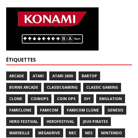
ÉTIQUETTES
ARCADE
ATARI
ATARI 2600
BARTOP
BORNE ARCADE
CLASSICGAMING
CLASSIC GAMING
CLONE
COINOPS
COIN OPS
DIY
EMULATION
FAMICLONE
FAMICOM
FAMICOM CLONE
GENESIS
HERO FESTIVAL
HEROFESTIVAL
JEUX PIRATES
MARSEILLE
MEGADRIVE
NEC
NES
NINTENDO