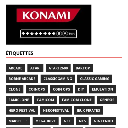
ÉTIQUETTES
ARCADE
ATARI
ATARI 2600
BARTOP
BORNE ARCADE
CLASSICGAMING
CLASSIC GAMING
CLONE
COINOPS
COIN OPS
DIY
EMULATION
FAMICLONE
FAMICOM
FAMICOM CLONE
GENESIS
HERO FESTIVAL
HEROFESTIVAL
JEUX PIRATES
MARSEILLE
MEGADRIVE
NEC
NES
NINTENDO