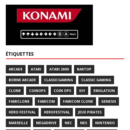
ÉTIQUETTES
ARCADE
ATARI
ATARI 2600
BARTOP
BORNE ARCADE
CLASSICGAMING
CLASSIC GAMING
CLONE
COINOPS
COIN OPS
DIY
EMULATION
FAMICLONE
FAMICOM
FAMICOM CLONE
GENESIS
HERO FESTIVAL
HEROFESTIVAL
JEUX PIRATES
MARSEILLE
MEGADRIVE
NEC
NES
NINTENDO