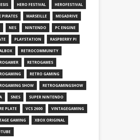
ESIS
HERO FESTIVAL
HEROFESTIVAL
X PIRATES
MARSEILLE
MEGADRIVE
NES
NINTENDO
PC ENGINE
ATE
PLAYSTATION
RASPBERRY PI
ALBOX
RETROCOMMUNITY
ROGAMER
RETROGAMES
ROGAMING
RETRO GAMING
ROGAMING SHOW
RETROGAMINGSHOW
A
SNES
SUPER NINTENDO
RE PLATE
VCS 2600
VINTAGEGAMING
TAGE GAMING
XBOX ORIGINAL
UTUBE