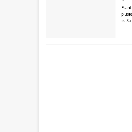
Etant
plusi
et St