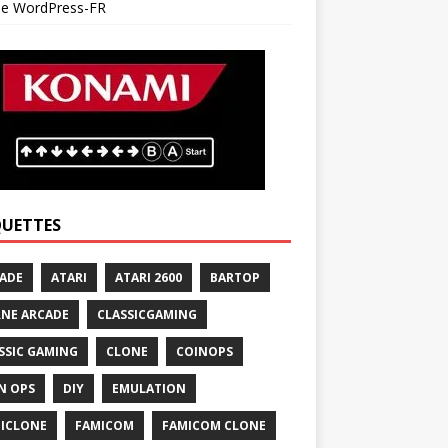
 de WordPress-FR
QUETTES
ADE
ATARI
ATARI 2600
BARTOP
NE ARCADE
CLASSICGAMING
SSIC GAMING
CLONE
COINOPS
N OPS
DIY
EMULATION
ICLONE
FAMICOM
FAMICOM CLONE