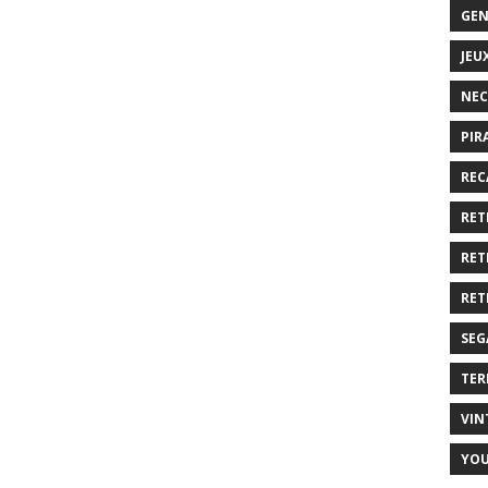
GEN
JEU
NEC
PIR
REC
RET
RET
RET
SEG
TER
VIN
YO