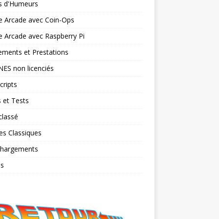
ts d'Humeurs
e Arcade avec Coin-Ops
 Arcade avec Raspberry Pi
ments et Prestations
NES non licenciés
cripts
 et Tests
classé
es Classiques
chargements
os