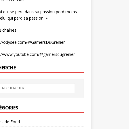
ui qui se perd dans sa passion perd moins
elui qui perd sa passion. »
 chaînes :
s://odysee.com/@GamersDuGrenier
s://www.youtube.com/@gamersdugrenier
HERCHE
ÉGORIES
les de Fond