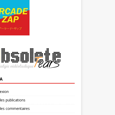
A
exion
des publications
 des commentaires