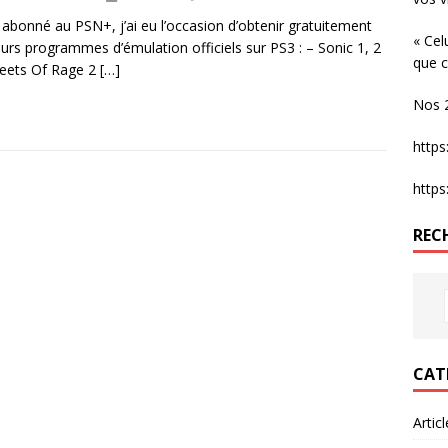
 abonné au PSN+, j’ai eu l’occasion d’obtenir gratuitement
« Cel
eurs programmes d’émulation officiels sur PS3 : – Sonic 1, 2
que c
reets Of Rage 2
[…]
Nos 2
http
http
REC
CAT
Artic