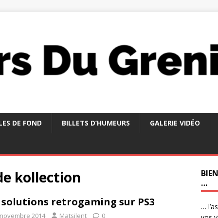
LES DE FOND
BILLETS D’HUMEURS
GALERIE VIDÉO
e kollection
BIE
…
 solutions retrogaming sur PS3
… l’a
 novembre 2014
Matsilent
0
vos v