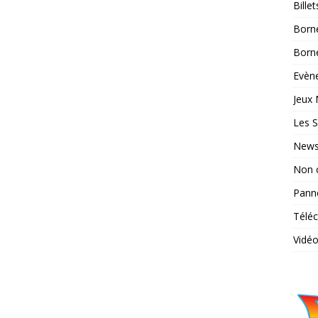
Bille
Born
Borne
Evène
Jeux 
Les S
News
Non 
Pann
Télé
Vidé