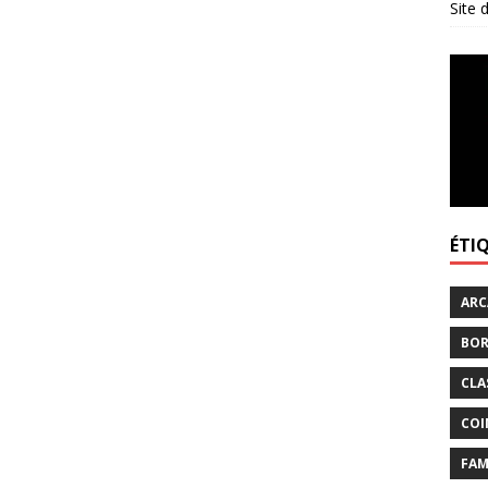
Site
ÉTI
ARC
BOR
CLA
COI
FAM