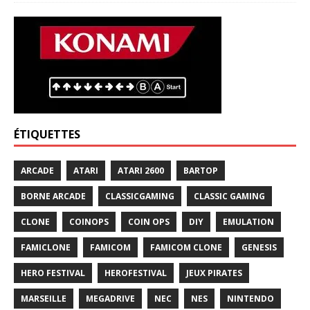
ÉTIQUETTES
ARCADE
ATARI
ATARI 2600
BARTOP
BORNE ARCADE
CLASSICGAMING
CLASSIC GAMING
CLONE
COINOPS
COIN OPS
DIY
EMULATION
FAMICLONE
FAMICOM
FAMICOM CLONE
GENESIS
HERO FESTIVAL
HEROFESTIVAL
JEUX PIRATES
MARSEILLE
MEGADRIVE
NEC
NES
NINTENDO