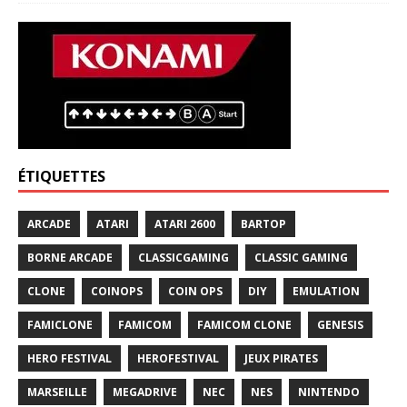
ÉTIQUETTES
ARCADE
ATARI
ATARI 2600
BARTOP
BORNE ARCADE
CLASSICGAMING
CLASSIC GAMING
CLONE
COINOPS
COIN OPS
DIY
EMULATION
FAMICLONE
FAMICOM
FAMICOM CLONE
GENESIS
HERO FESTIVAL
HEROFESTIVAL
JEUX PIRATES
MARSEILLE
MEGADRIVE
NEC
NES
NINTENDO