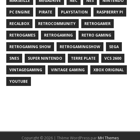
MARSEILLE
MEGADRIVE
NEC
NES
NINTENDO
PC ENGINE
PIRATE
PLAYSTATION
RASPBERRY PI
RECALBOX
RETROCOMMUNITY
RETROGAMER
RETROGAMES
RETROGAMING
RETRO GAMING
RETROGAMING SHOW
RETROGAMINGSHOW
SEGA
SNES
SUPER NINTENDO
TERRE PLATE
VCS 2600
VINTAGEGAMING
VINTAGE GAMING
XBOX ORIGINAL
YOUTUBE
Copyright © 2026 | Thème WordPress par
MH Themes