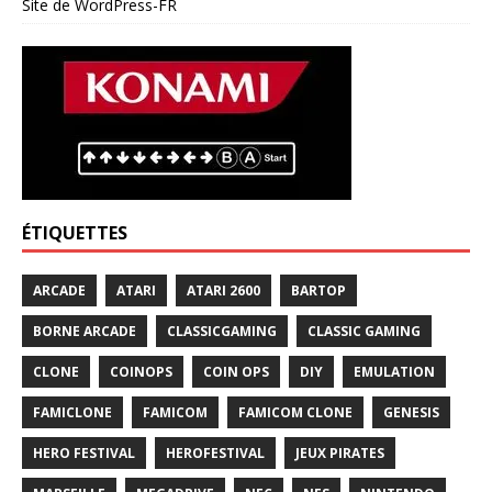
Site de WordPress-FR
ÉTIQUETTES
ARCADE
ATARI
ATARI 2600
BARTOP
BORNE ARCADE
CLASSICGAMING
CLASSIC GAMING
CLONE
COINOPS
COIN OPS
DIY
EMULATION
FAMICLONE
FAMICOM
FAMICOM CLONE
GENESIS
HERO FESTIVAL
HEROFESTIVAL
JEUX PIRATES