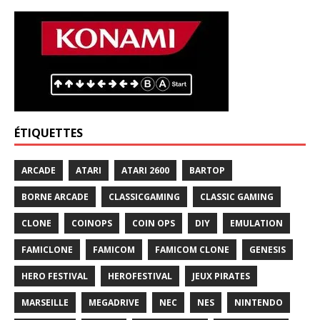
ÉTIQUETTES
ARCADE
ATARI
ATARI 2600
BARTOP
BORNE ARCADE
CLASSICGAMING
CLASSIC GAMING
CLONE
COINOPS
COIN OPS
DIY
EMULATION
FAMICLONE
FAMICOM
FAMICOM CLONE
GENESIS
HERO FESTIVAL
HEROFESTIVAL
JEUX PIRATES
MARSEILLE
MEGADRIVE
NEC
NES
NINTENDO