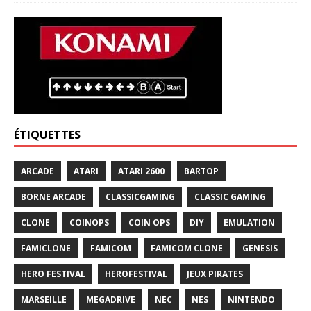
ÉTIQUETTES
ARCADE
ATARI
ATARI 2600
BARTOP
BORNE ARCADE
CLASSICGAMING
CLASSIC GAMING
CLONE
COINOPS
COIN OPS
DIY
EMULATION
FAMICLONE
FAMICOM
FAMICOM CLONE
GENESIS
HERO FESTIVAL
HEROFESTIVAL
JEUX PIRATES
MARSEILLE
MEGADRIVE
NEC
NES
NINTENDO