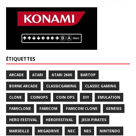
ÉTIQUETTES
ARCADE
ATARI
ATARI 2600
BARTOP
BORNE ARCADE
CLASSICGAMING
CLASSIC GAMING
CLONE
COINOPS
COIN OPS
DIY
EMULATION
FAMICLONE
FAMICOM
FAMICOM CLONE
GENESIS
HERO FESTIVAL
HEROFESTIVAL
JEUX PIRATES
MARSEILLE
MEGADRIVE
NEC
NES
NINTENDO